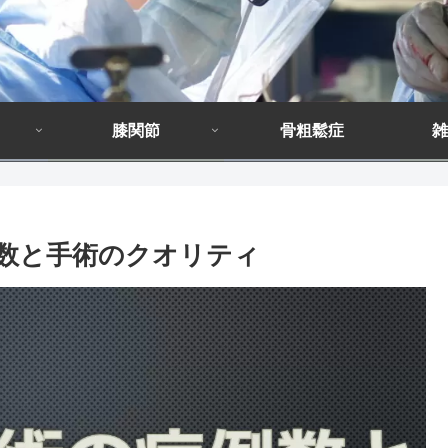
膝関節
骨粗鬆症
雑
例数と手術のクオリティ