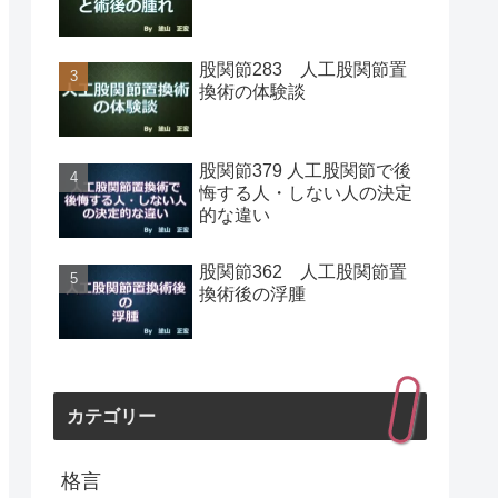
股関節283 人工股関節置
換術の体験談
股関節379 人工股関節で後
悔する人・しない人の決定
的な違い
股関節362 人工股関節置
換術後の浮腫
カテゴリー
格言