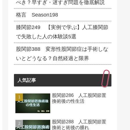
べき？早すぎ・遅すぎ問題を徹底解説
格言 Season198
膝関節249 【実例で学ぶ】人工膝関節
で失敗した人の体験談5選
股関節388 変形性股関節症は手術しな
いとどうなる？自然経過と限界
人気記事
股関節286 人工股関節置
換術後の性生活
股関節288 人工股関節置
換術と術後の腫れ