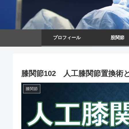
プロフィール
股関節
膝関節102 人工膝関節置換術
膝関節