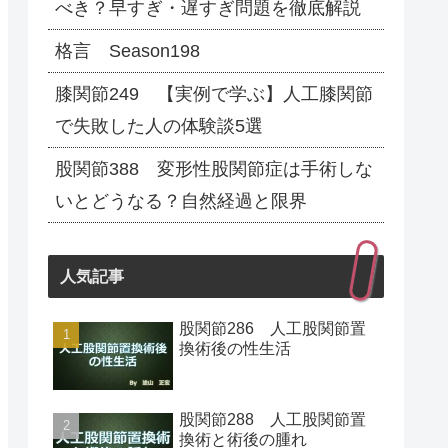
べき？早すぎ・遅すぎ問題を徹底解説
格言 Season198
膝関節249 【実例で学ぶ】人工膝関節
で失敗した人の体験談5選
股関節388 変形性股関節症は手術しな
いとどうなる？自然経過と限界
人気記事
股関節286 人工股関節置
換術後の性生活
股関節288 人工股関節置
換術と術後の腫れ