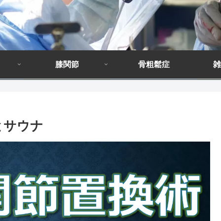
膝関節
骨粗鬆症
雑
とサウナ