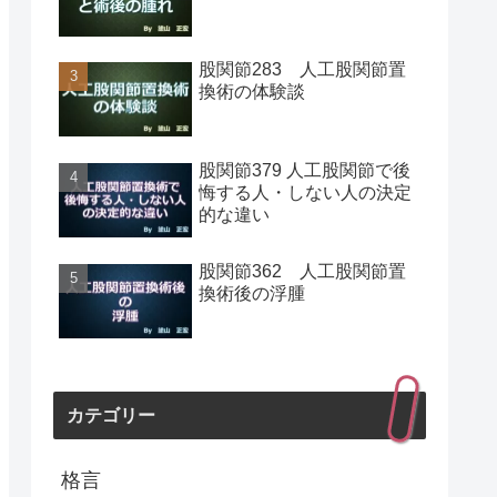
股関節283 人工股関節置
換術の体験談
股関節379 人工股関節で後
悔する人・しない人の決定
的な違い
股関節362 人工股関節置
換術後の浮腫
カテゴリー
格言