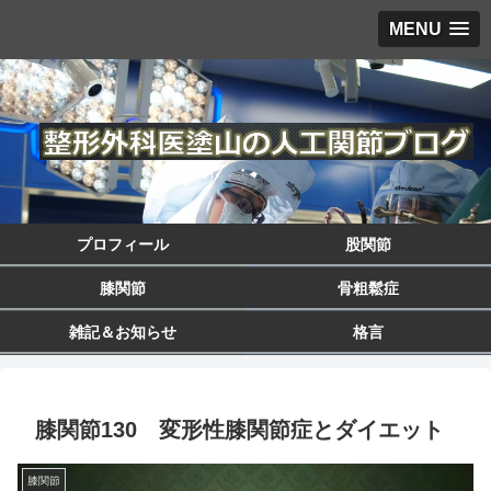
MENU
プロフィール
股関節
膝関節
骨粗鬆症
雑記＆お知らせ
格言
膝関節130 変形性膝関節症とダイエット
膝関節