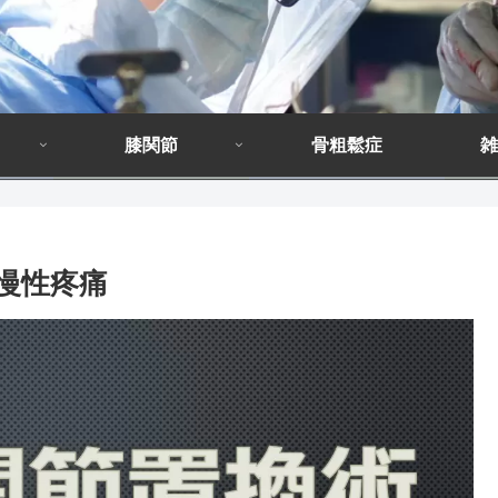
膝関節
骨粗鬆症
雑
慢性疼痛