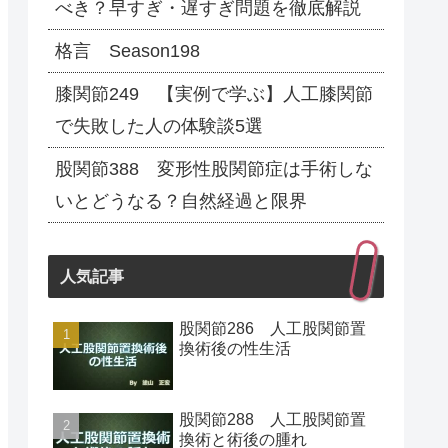
べき？早すぎ・遅すぎ問題を徹底解説
格言 Season198
膝関節249 【実例で学ぶ】人工膝関節
で失敗した人の体験談5選
股関節388 変形性股関節症は手術しな
いとどうなる？自然経過と限界
人気記事
股関節286 人工股関節置
換術後の性生活
股関節288 人工股関節置
換術と術後の腫れ