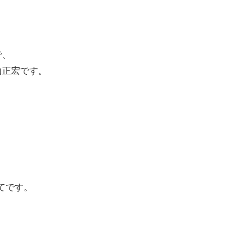
で、
山正宏です。
てです。