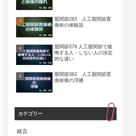
股関節283 人工股関節置
換術の体験談
股関節379 人工股関節で後
悔する人・しない人の決定
的な違い
股関節362 人工股関節置
換術後の浮腫
カテゴリー
格言