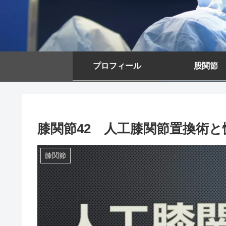
プロフィール
股関節
膝関節42 人工膝関節置換術と
膝関節