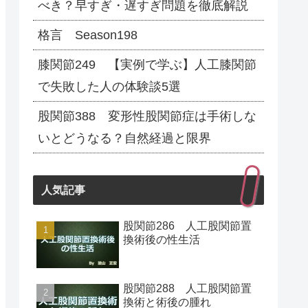
べき？早すぎ・遅すぎ問題を徹底解説
格言 Season198
膝関節249 【実例で学ぶ】人工膝関節
で失敗した人の体験談5選
股関節388 変形性股関節症は手術しな
いとどうなる？自然経過と限界
人気記事
股関節286 人工股関節置
換術後の性生活
股関節288 人工股関節置
換術と術後の腫れ