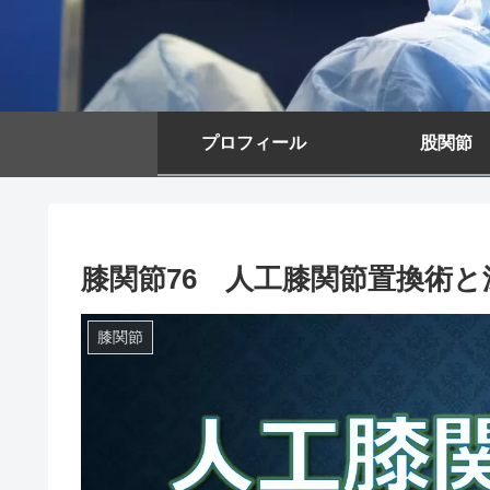
プロフィール
股関節
膝関節76 人工膝関節置換術
膝関節