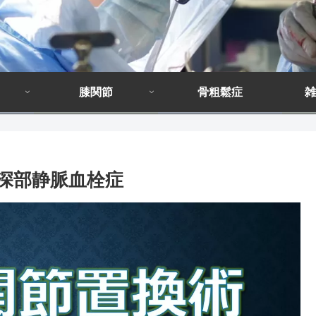
膝関節
骨粗鬆症
雑
と深部静脈血栓症