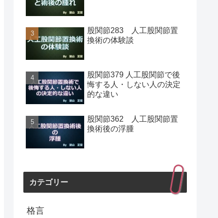
股関節283 人工股関節置
換術の体験談
股関節379 人工股関節で後
悔する人・しない人の決定
的な違い
股関節362 人工股関節置
換術後の浮腫
カテゴリー
格言