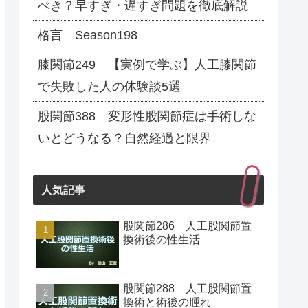
べき？早すぎ・遅すぎ問題を徹底解説
格言 Season198
膝関節249 【実例で学ぶ】人工膝関節
で失敗した人の体験談5選
股関節388 変形性股関節症は手術しな
いとどうなる？自然経過と限界
人気記事
股関節286 人工股関節置
換術後の性生活
股関節288 人工股関節置
換術と術後の腫れ