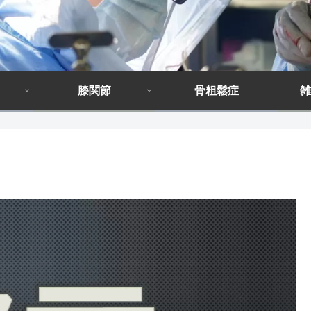
膝関節
骨粗鬆症
雑