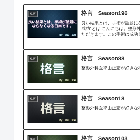
格言 Season196
格言
良い結果とは、手術が話題にな
成功”とは こんにちは。整
ただきます。この手術は成功し
格言 Season88
格言
整形外科医塗山正宏が好きな
格言 Season18
格言
整形外科医塗山正宏が好きな
格言 Season103
格言