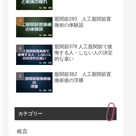
股関節283 人工股関節置
換術の体験談
股関節379 人工股関節で後
悔する人・しない人の決定
的な違い
股関節362 人工股関節置
換術後の浮腫
カテゴリー
格言