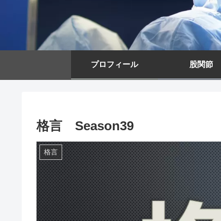
プロフィール
股関節
格言 Season39
格言