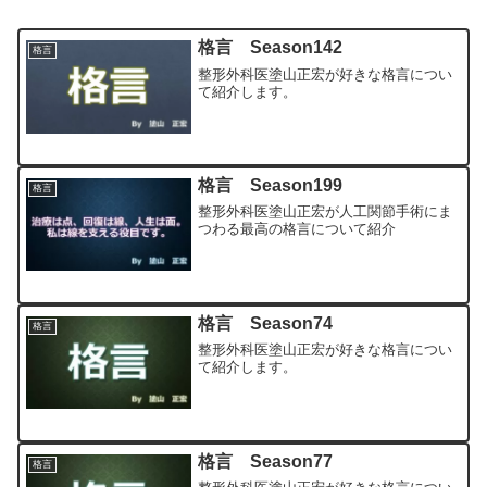
格言 Season142
格言
整形外科医塗山正宏が好きな格言につい
て紹介します。
格言 Season199
格言
整形外科医塗山正宏が人工関節手術にま
つわる最高の格言について紹介
格言 Season74
格言
整形外科医塗山正宏が好きな格言につい
て紹介します。
格言 Season77
格言