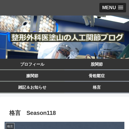
MENU
プロフィール
股関節
膝関節
骨粗鬆症
雑記＆お知らせ
格言
格言 Season118
格言