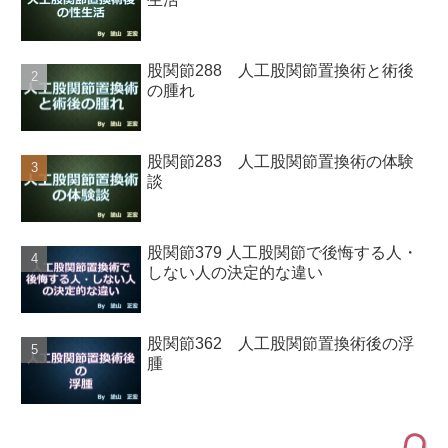
股関節288 人工股関節置換術と術後
の腫れ
股関節283 人工股関節置換術の体験
談
股関節379 人工股関節で後悔する人・
しない人の決定的な違い
股関節362 人工股関節置換術後の浮
腫