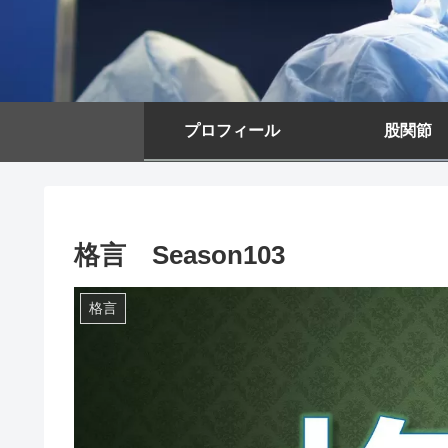
プロフィール
股関節
格言 Season103
格言