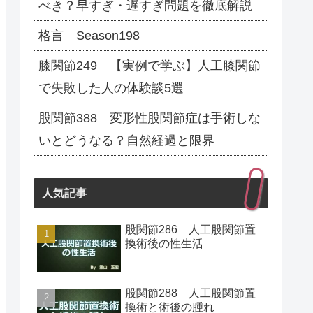
べき？早すぎ・遅すぎ問題を徹底解説
格言 Season198
膝関節249 【実例で学ぶ】人工膝関節
で失敗した人の体験談5選
股関節388 変形性股関節症は手術しな
いとどうなる？自然経過と限界
人気記事
股関節286 人工股関節置
換術後の性生活
股関節288 人工股関節置
換術と術後の腫れ