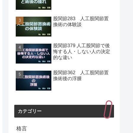
股関節283 人工股関節置
換術の体験談
股関節379 人工股関節で後
悔する人・しない人の決定
的な違い
股関節362 人工股関節置
換術後の浮腫
カテゴリー
格言