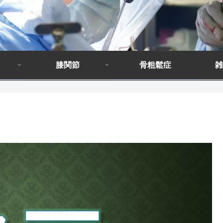
膝関節
骨粗鬆症
雑