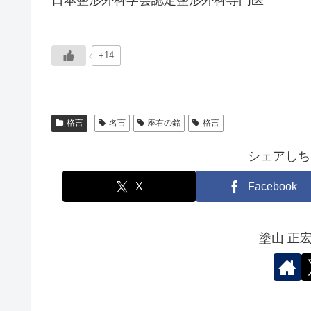
+14
格言
名言
座右の銘
格言
シェアしち
X
Facebook
塗山 正