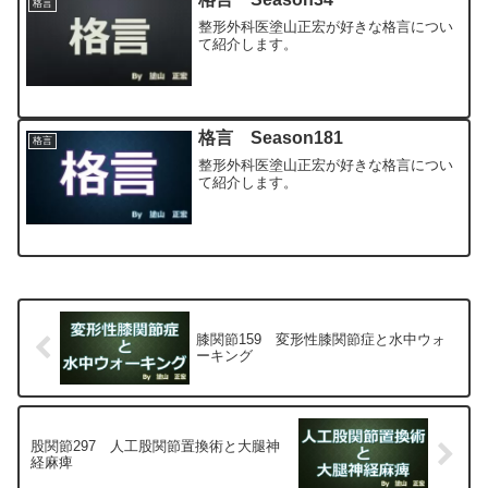
格言
整形外科医塗山正宏が好きな格言につい
て紹介します。
格言 Season181
格言
整形外科医塗山正宏が好きな格言につい
て紹介します。
膝関節159 変形性膝関節症と水中ウォ
ーキング
股関節297 人工股関節置換術と大腿神
経麻痺