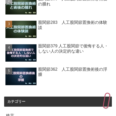
の腫れ
股関節283 人工股関節置換術の体験
談
股関節379 人工股関節で後悔する人・
しない人の決定的な違い
股関節362 人工股関節置換術後の浮
腫
カテゴリー
格言