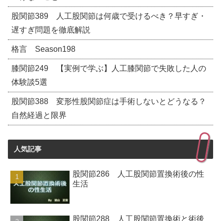
股関節389 人工股関節は何歳で受けるべき？早すぎ・
遅すぎ問題を徹底解説
格言 Season198
膝関節249 【実例で学ぶ】人工膝関節で失敗した人の
体験談5選
股関節388 変形性股関節症は手術しないとどうなる？
自然経過と限界
人気記事
股関節286 人工股関節置換術後の性
生活
股関節288 人工股関節置換術と術後