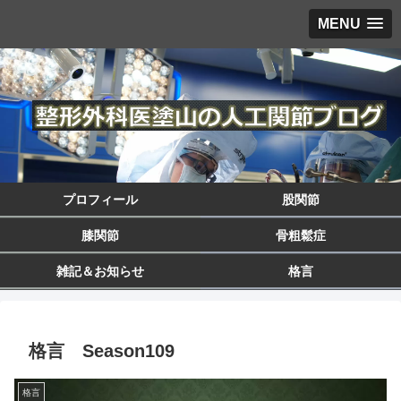
MENU
プロフィール
股関節
膝関節
骨粗鬆症
雑記＆お知らせ
格言
格言 Season109
格言