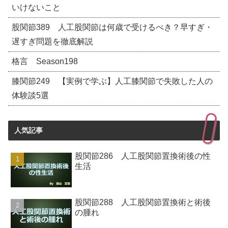
いけないこと
股関節389 人工股関節は何歳で受けるべき？早すぎ・
遅すぎ問題を徹底解説
格言 Season198
膝関節249 【実例で学ぶ】人工膝関節で失敗した人の
体験談5選
人気記事
股関節286 人工股関節置換術後の性
生活
股関節288 人工股関節置換術と術後
の腫れ