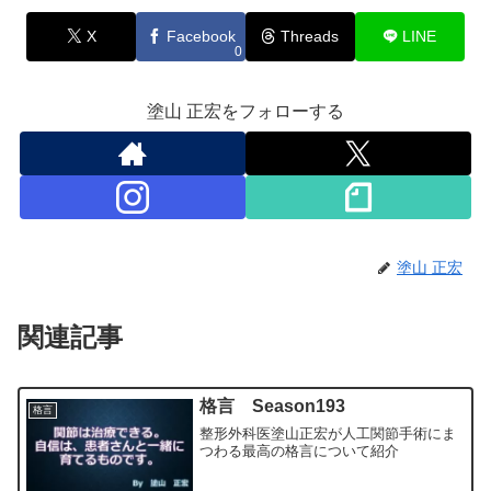
X
Facebook
Threads
LINE
0
塗山 正宏をフォローする
塗山 正宏
関連記事
格言 Season193
格言
整形外科医塗山正宏が人工関節手術にま
つわる最高の格言について紹介