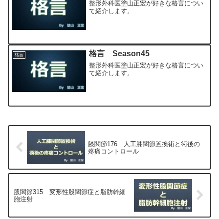
整形外科医塗山正宏が好きな格言につい
て紹介します。
格言 Season45
格言
整形外科医塗山正宏が好きな格言につい
て紹介します。
膝関節176 人工膝関節置換術と術後の
疼痛コントロール
股関節315 変形性股関節症と脂肪幹細
胞注射