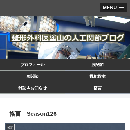
MENU
プロフィール
股関節
膝関節
骨粗鬆症
雑記＆お知らせ
格言
格言 Season126
格言