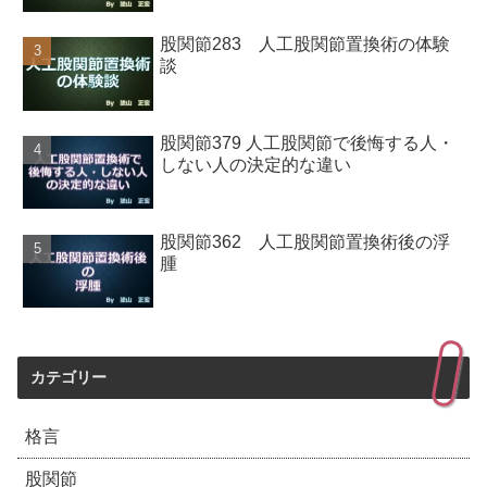
股関節283 人工股関節置換術の体験
談
股関節379 人工股関節で後悔する人・
しない人の決定的な違い
股関節362 人工股関節置換術後の浮
腫
カテゴリー
格言
股関節