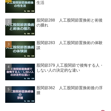
生活
股関節288 人工股関節置換術と術後
の腫れ
股関節283 人工股関節置換術の体験
談
股関節379 人工股関節で後悔する人・
しない人の決定的な違い
股関節362 人工股関節置換術後の浮
腫