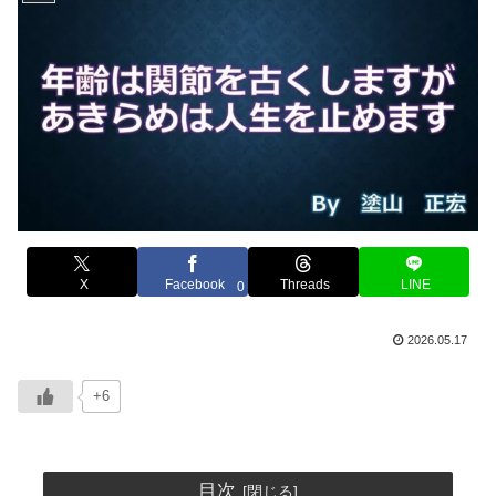
X
Facebook
Threads
LINE
0
2026.05.17
+6
目次