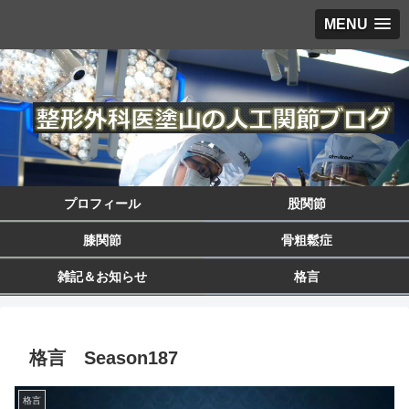
MENU
プロフィール
股関節
膝関節
骨粗鬆症
雑記＆お知らせ
格言
格言 Season187
格言