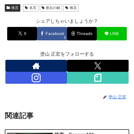
格言
名言
座右の銘
格言
シェアしちゃいましょうか？
X
Facebook
Threads
LINE
0
塗山 正宏をフォローする
塗山 正宏
関連記事