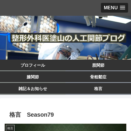
MENU
プロフィール
股関節
膝関節
骨粗鬆症
雑記＆お知らせ
格言
格言 Season79
格言