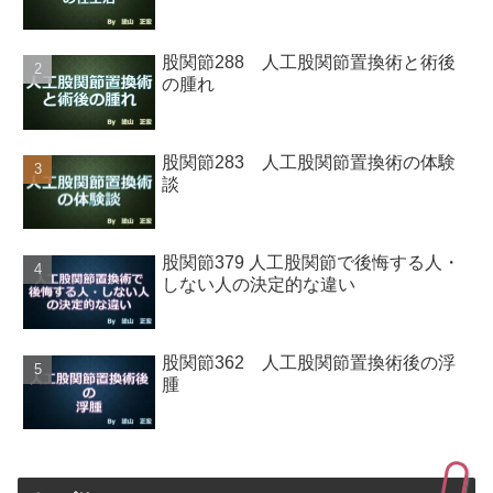
股関節288 人工股関節置換術と術後
の腫れ
股関節283 人工股関節置換術の体験
談
股関節379 人工股関節で後悔する人・
しない人の決定的な違い
股関節362 人工股関節置換術後の浮
腫