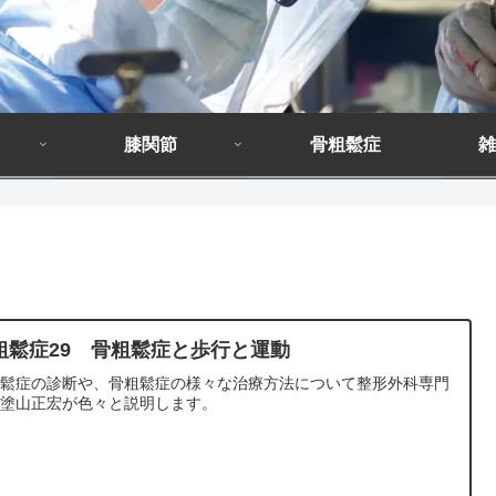
膝関節
骨粗鬆症
雑
粗鬆症29 骨粗鬆症と歩行と運動
粗鬆症の診断や、骨粗鬆症の様々な治療方法について整形外科専門
の塗山正宏が色々と説明します。