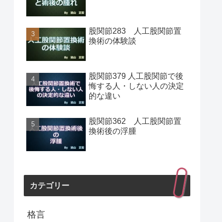
股関節283 人工股関節置
換術の体験談
股関節379 人工股関節で後
悔する人・しない人の決定
的な違い
股関節362 人工股関節置
換術後の浮腫
カテゴリー
格言