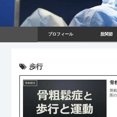
プロフィール
股関節
歩行
骨
骨粗鬆症
骨
医