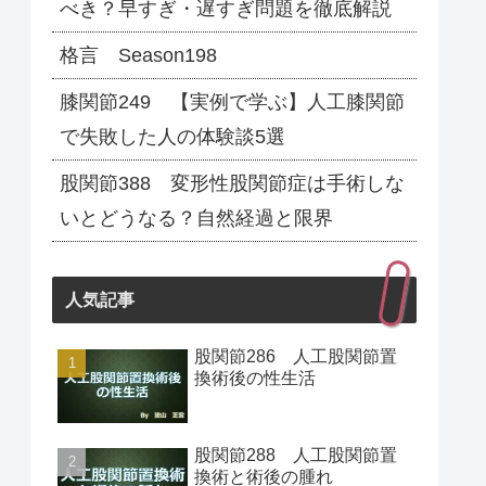
べき？早すぎ・遅すぎ問題を徹底解説
格言 Season198
膝関節249 【実例で学ぶ】人工膝関節
で失敗した人の体験談5選
股関節388 変形性股関節症は手術しな
いとどうなる？自然経過と限界
人気記事
股関節286 人工股関節置
換術後の性生活
股関節288 人工股関節置
換術と術後の腫れ