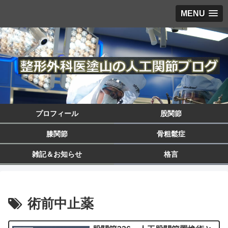
MENU
プロフィール
股関節
膝関節
骨粗鬆症
雑記＆お知らせ
格言
術前中止薬