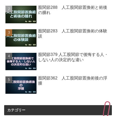
股関節288 人工股関節置換術と術後
の腫れ
股関節283 人工股関節置換術の体験
談
股関節379 人工股関節で後悔する人・
しない人の決定的な違い
股関節362 人工股関節置換術後の浮
腫
カテゴリー