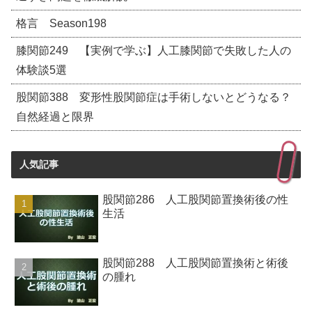
格言 Season198
膝関節249 【実例で学ぶ】人工膝関節で失敗した人の
体験談5選
股関節388 変形性股関節症は手術しないとどうなる？
自然経過と限界
人気記事
股関節286 人工股関節置換術後の性
生活
股関節288 人工股関節置換術と術後
の腫れ