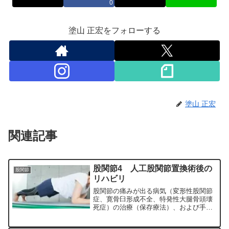
0
塗山 正宏をフォローする
塗山 正宏
関連記事
股関節4 人工股関節置換術後の
股関節
リハビリ
股関節の痛みが出る病気（変形性股関節
症、寛骨臼形成不全、特発性大腿骨頭壊
死症）の治療（保存療法）、および手術
（人工股関節置換術、最小侵襲手術、
MIS、前方アプローチ）について整形外