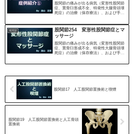
股関節の痛みが出る病気（変形性股関節
症、寛骨臼形成不全、特発性大腿骨頭壊
死症）の治療（保存療法）、および手術
（人工股関節置換術、最小侵襲手術、
MIS、前方アプローチ）について整形外
科専門医（人工関節手術を専門）の塗山
股関節254 変形性股関節症とマ
股関節
正宏が色々と説明します。
ッサージ
股関節の痛みが出る病気（変形性股関節
症、寛骨臼形成不全、特発性大腿骨頭壊
死症）の治療（保存療法）、および手術
（人工股関節置換術、最小侵襲手術、
MIS、前方アプローチ）について整形外
科専門医（人工関節手術を専門）の塗山
正宏が色々と説明します。
股関節17 人工股関節置換術と喫煙
股関節19 人工股関節置換術と人工骨頭
置換術