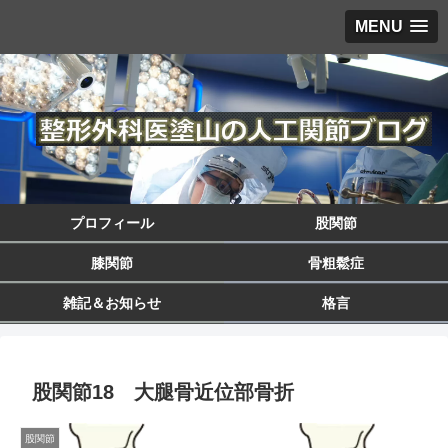
MENU
プロフィール
股関節
膝関節
骨粗鬆症
雑記＆お知らせ
格言
股関節18 大腿骨近位部骨折
股関節