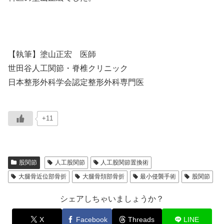
【執筆】塗山正宏 医師
世田谷人工関節・脊椎クリニック
日本整形外科学会認定整形外科専門医
+11
股関節
人工股関節
人工股関節置換術
大腿骨近位部骨折
大腿骨頚部骨折
最小侵襲手術
股関節
シェアしちゃいましょうか？
X
Facebook
Threads
LINE