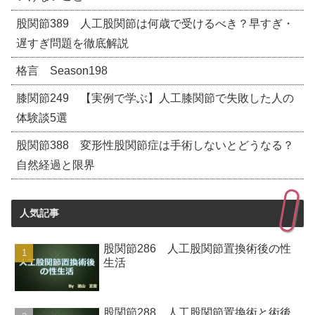
股関節389 人工股関節は何歳で受けるべき？早すぎ・
遅すぎ問題を徹底解説
格言 Season198
膝関節249 【実例で学ぶ】人工膝関節で失敗した人の
体験談5選
股関節388 変形性股関節症は手術しないとどうなる？
自然経過と限界
人気記事
股関節286 人工股関節置換術後の性
生活
股関節288 人工股関節置換術と術後