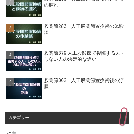
の腫れ
股関節283 人工股関節置換術の体験
談
股関節379 人工股関節で後悔する人・
しない人の決定的な違い
股関節362 人工股関節置換術後の浮
腫
カテゴリー
格言