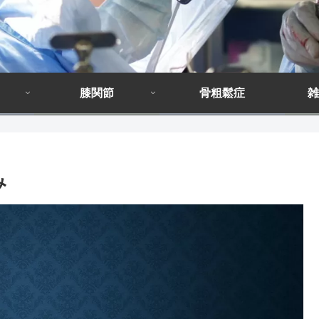
膝関節
骨粗鬆症
雑
み