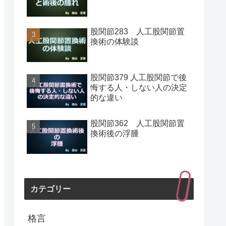
股関節283 人工股関節置
換術の体験談
股関節379 人工股関節で後
悔する人・しない人の決定
的な違い
股関節362 人工股関節置
換術後の浮腫
カテゴリー
格言