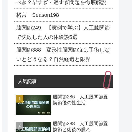
べき？早すぎ・遅すぎ問題を徹底解説
格言 Season198
膝関節249 【実例で学ぶ】人工膝関節
で失敗した人の体験談5選
股関節388 変形性股関節症は手術しな
いとどうなる？自然経過と限界
人気記事
股関節286 人工股関節置
換術後の性生活
股関節288 人工股関節置
換術と術後の腫れ