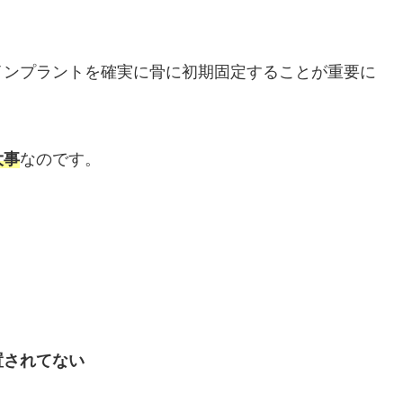
。
インプラントを確実に骨に初期固定することが重要に
大事
なのです。
置されてない