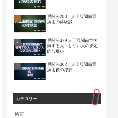
股関節283 人工股関節置
換術の体験談
股関節379 人工股関節で後
悔する人・しない人の決定
的な違い
股関節362 人工股関節置
換術後の浮腫
カテゴリー
格言