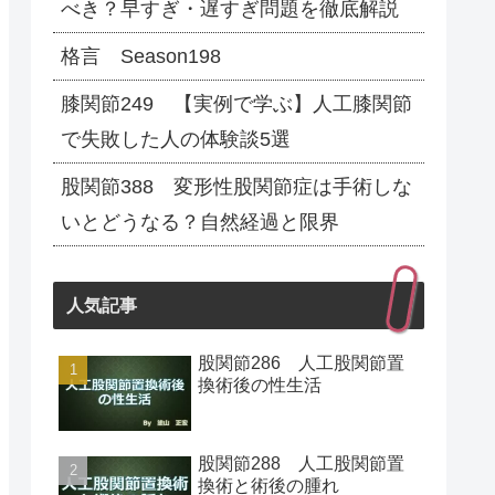
べき？早すぎ・遅すぎ問題を徹底解説
格言 Season198
膝関節249 【実例で学ぶ】人工膝関節
で失敗した人の体験談5選
股関節388 変形性股関節症は手術しな
いとどうなる？自然経過と限界
人気記事
股関節286 人工股関節置
換術後の性生活
股関節288 人工股関節置
換術と術後の腫れ