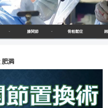
膝関節
骨粗鬆症
雑
と肥満