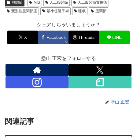
股関節
MIS
人工股関節
人工股関節置換術
変形性股関節症
最小侵襲手術
睡眠
股関節
シェアしちゃいましょうか？
X
Facebook
Threads
LINE
0
塗山 正宏をフォローする
塗山 正宏
関連記事