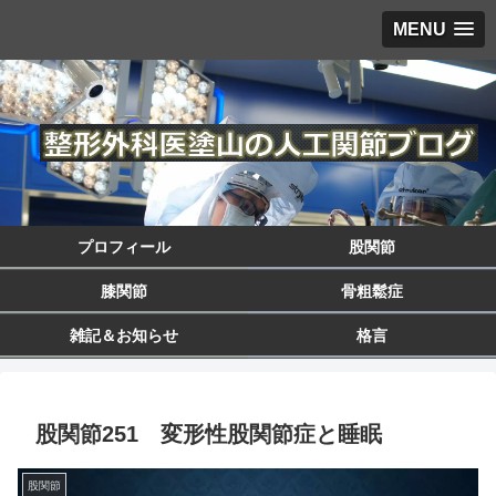
MENU
プロフィール
股関節
膝関節
骨粗鬆症
雑記＆お知らせ
格言
股関節251 変形性股関節症と睡眠
股関節