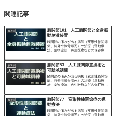
関連記事
膝関節101 人工膝関節と全身振
膝関節
動刺激装置
膝関節の痛みが出る病気（変形性膝関節
症、特発性膝骨壊死）の治療（運動療
法、薬物療法、再生医療などの保存療
法）、および手術（人工膝関節置換術、
最小侵襲手術、MIS）について整形外科
専門医（人工関節手術を専門）の塗山正
膝関節53 人工膝関節置換術と
膝関節
宏が色々と説明します。
可動域訓練
膝関節の痛みが出る病気（変形性膝関節
症、特発性膝骨壊死）の治療（運動療
法、薬物療法、再生医療などの保存療
法）、および手術（人工膝関節置換術、
最小侵襲手術、MIS）について整形外科
専門医（人工関節手術を専門）の塗山正
膝関節77 変形性膝関節症の運
膝関節
宏が色々と説明します。
動療法
膝関節の痛みが出る病気（変形性膝関節
症、特発性膝骨壊死）の治療（運動療