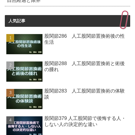
自然経過と限界
人気記事
股関節286 人工股関節置換術後の性
生活
股関節288 人工股関節置換術と術後
の腫れ
股関節283 人工股関節置換術の体験
談
股関節379 人工股関節で後悔する人・
しない人の決定的な違い