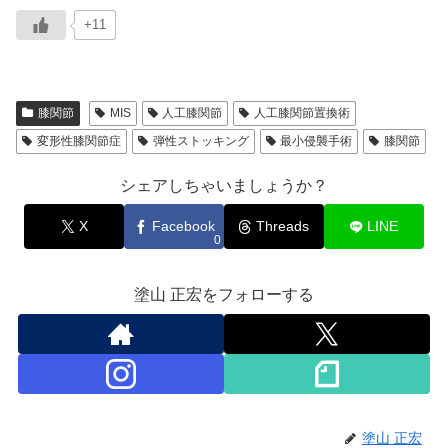
+11
膝関節
MIS
人工膝関節
人工膝関節置換術
変形性膝関節症
弾性ストッキング
最小侵襲手術
膝関節
シェアしちゃいましょうか？
X
Facebook
Threads
LINE
0
塗山 正宏をフォローする
塗山 正宏