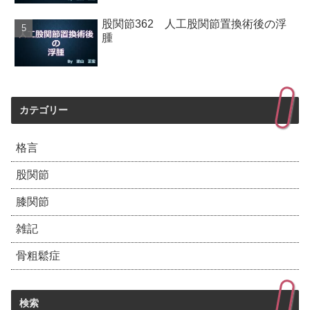
股関節362 人工股関節置換術後の浮
腫
カテゴリー
格言
股関節
膝関節
雑記
骨粗鬆症
検索