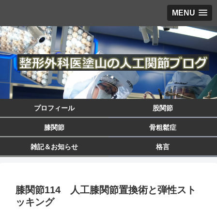
MENU
プロフィール
股関節
膝関節
骨粗鬆症
雑記＆お知らせ
格言
膝関節114 人工膝関節置換術と弾性スト
ッキング