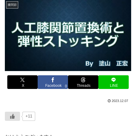
膝関節
X
Facebook
Threads
LINE
0
2023.12.07
+11