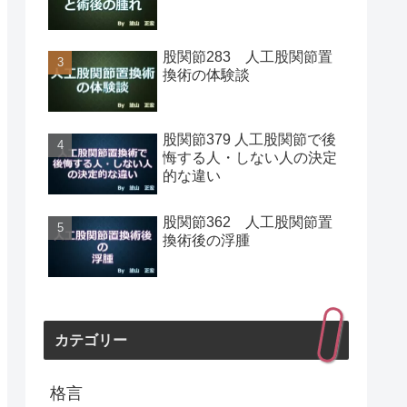
股関節283 人工股関節置
換術の体験談
股関節379 人工股関節で後
悔する人・しない人の決定
的な違い
股関節362 人工股関節置
換術後の浮腫
カテゴリー
格言