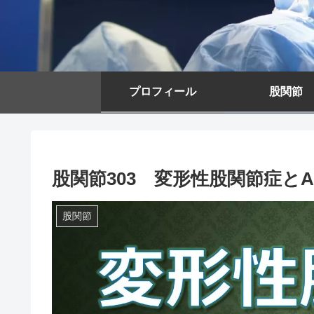
プロフィール
股関節
股関節303 変形性股関節症とA
股関節