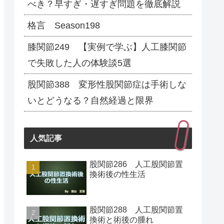
べき？早すぎ・遅すぎ問題を徹底解説
格言 Season198
膝関節249 【実例で学ぶ】人工膝関節
で失敗した人の体験談5選
股関節388 変形性股関節症は手術しな
いとどうなる？自然経過と限界
人気記事
股関節286 人工股関節置
換術後の性生活
股関節288 人工股関節置
換術と術後の腫れ