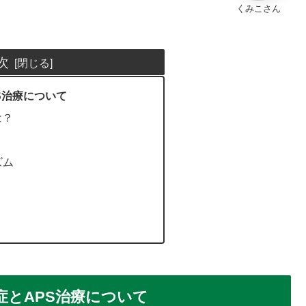
くみこさん
次
S治療について
は？
ズム
症とAPS治療について