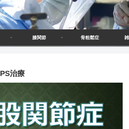
膝関節
骨粗鬆症
雑
PS治療