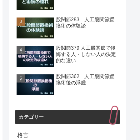
股関節283 人工股関節置
換術の体験談
股関節379 人工股関節で後
悔する人・しない人の決定
的な違い
股関節362 人工股関節置
換術後の浮腫
カテゴリー
格言