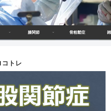
膝関節
骨粗鬆症
雑
ロコトレ