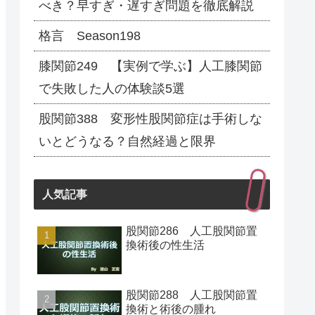
べき？早すぎ・遅すぎ問題を徹底解説
格言 Season198
膝関節249 【実例で学ぶ】人工膝関節
で失敗した人の体験談5選
股関節388 変形性股関節症は手術しな
いとどうなる？自然経過と限界
人気記事
股関節286 人工股関節置
換術後の性生活
股関節288 人工股関節置
換術と術後の腫れ