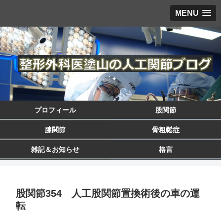
MENU
プロフィール
股関節
膝関節
骨粗鬆症
雑記＆お知らせ
格言
股関節354 人工股関節置換術後の車の運
転