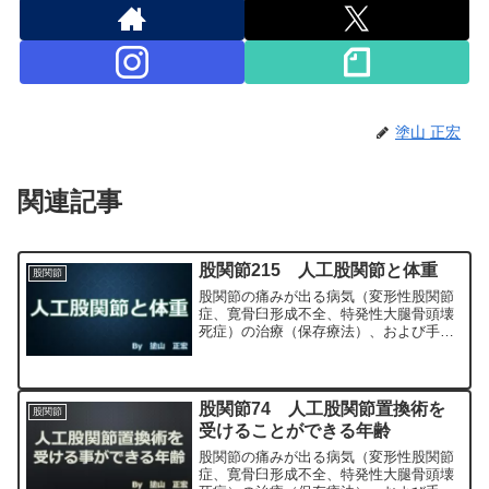
塗山 正宏
関連記事
股関節215 人工股関節と体重
股関節
股関節の痛みが出る病気（変形性股関節
症、寛骨臼形成不全、特発性大腿骨頭壊
死症）の治療（保存療法）、および手術
（人工股関節置換術、最小侵襲手術、
MIS、前方アプローチ）について整形外
科専門医（人工関節手術を専門）の塗山
正宏が色々と説明します。
股関節74 人工股関節置換術を
股関節
受けることができる年齢
股関節の痛みが出る病気（変形性股関節
症、寛骨臼形成不全、特発性大腿骨頭壊