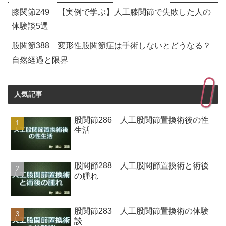
膝関節249 【実例で学ぶ】人工膝関節で失敗した人の
体験談5選
股関節388 変形性股関節症は手術しないとどうなる？
自然経過と限界
人気記事
股関節286 人工股関節置換術後の性
生活
股関節288 人工股関節置換術と術後
の腫れ
股関節283 人工股関節置換術の体験
談