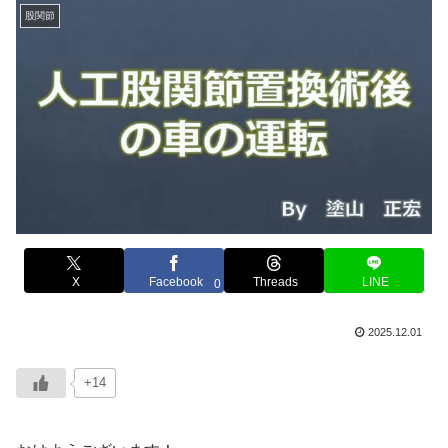
股関節
X
Facebook
Threads
LINE
0
2025.12.01
+14