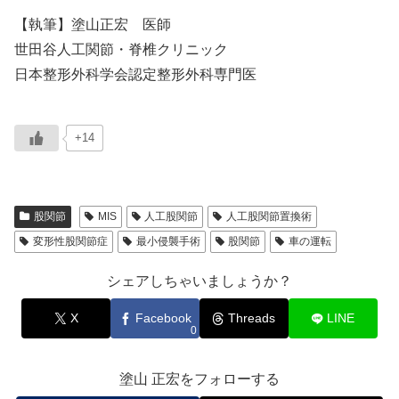
【執筆】塗山正宏 医師
世田谷人工関節・脊椎クリニック
日本整形外科学会認定整形外科専門医
+14
股関節
MIS
人工股関節
人工股関節置換術
変形性股関節症
最小侵襲手術
股関節
車の運転
シェアしちゃいましょうか？
X
Facebook
Threads
LINE
0
塗山 正宏をフォローする