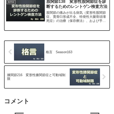
股関節138 変形性股関節症を診
股関節
断するためのレントゲン検査方法
股関節の痛みが出る病気（変形性股関節
症、寛骨臼形成不全、特発性大腿骨頭壊
死症）の治療（保存療法）、および手術
（人工股関節置換術、最小侵襲手術、
MIS、前方アプローチ）について整形外
科専門医（人工関節手術を専門）の塗山
正宏が色々と説明します。
格言 Season163
膝関節216 変形性膝関節症と可動域制
限
コメント