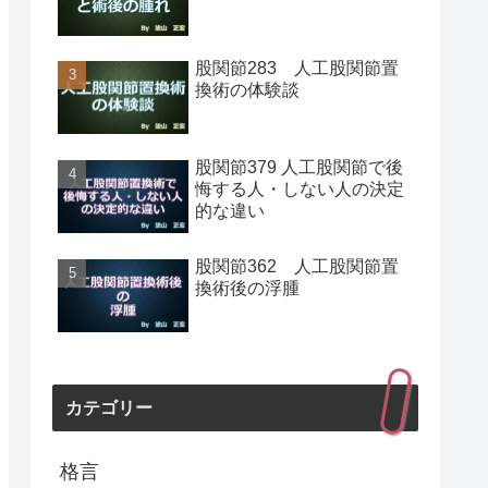
股関節283 人工股関節置
換術の体験談
股関節379 人工股関節で後
悔する人・しない人の決定
的な違い
股関節362 人工股関節置
換術後の浮腫
カテゴリー
格言