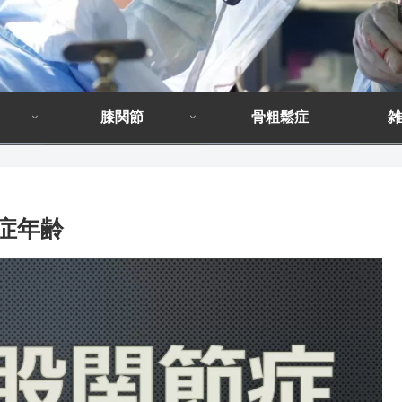
膝関節
骨粗鬆症
雑
症年齢