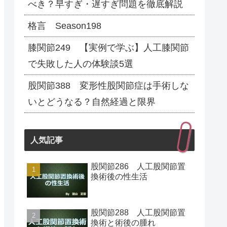
べき？早すぎ・遅すぎ問題を徹底解説
格言 Season198
膝関節249 【実例で学ぶ】人工膝関節
で失敗した人の体験談5選
股関節388 変形性股関節症は手術しな
いとどうなる？自然経過と限界
人気記事
股関節286 人工股関節置
換術後の性生活
股関節288 人工股関節置
換術と術後の腫れ