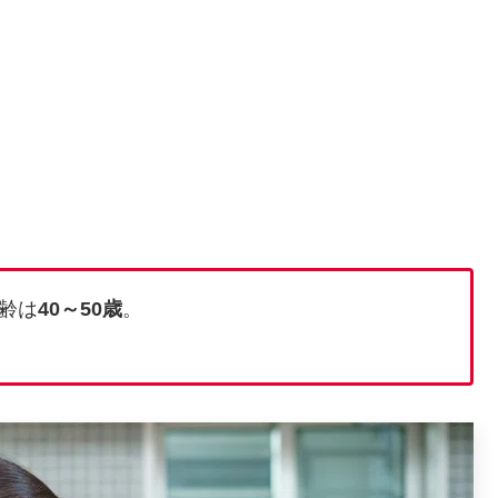
齢は
40～50歳
。