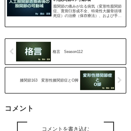
股関節の痛みが出る病気（変形性股関節
症、寛骨臼形成不全、特発性大腿骨頭壊
死症）の治療（保存療法）、および手術
（人工股関節置換術、最小侵襲手術、
MIS、前方アプローチ）について整形外
科専門医（人工関節手術を専門）の塗山
正宏が色々と説明します。
格言 Season112
膝関節163 変形性膝関節症とO脚
コメント
コメントを書き込む