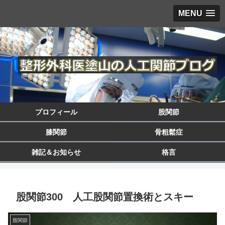
MENU
プロフィール
股関節
膝関節
骨粗鬆症
雑記＆お知らせ
格言
股関節300 人工股関節置換術とスキー
股関節