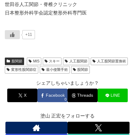
世田谷人工関節・脊椎クリニック
日本整形外科学会認定整形外科専門医
+11
股関節
MIS
スキー
人工股関節
人工股関節置換術
変形性股関節症
最小侵襲手術
股関節
シェアしちゃいましょうか？
X
Facebook
Threads
LINE
0
塗山 正宏をフォローする