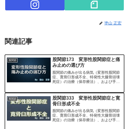
塗山 正宏
関連記事
股関節173 変形性股関節症と痛
股関節
み止めの選び方
股関節の痛みが出る病気（変形性股関節
症、寛骨臼形成不全、特発性大腿骨頭壊
死症）の治療（保存療法）、および手術
（人工股関節置換術、最小侵襲手術、
MIS、前方アプローチ）について整形外
科専門医（人工関節手術を専門）の塗山
股関節333 変形性股関節症と寛
股関節
正宏が色々と説明します。
骨臼形成不全
股関節の痛みが出る病気（変形性股関節
症、寛骨臼形成不全、特発性大腿骨頭壊
死症）の治療（保存療法）、および手術
（人工股関節置換術、最小侵襲手術、