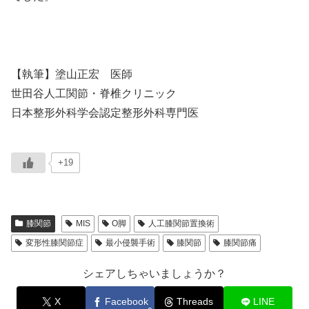
【執筆】塗山正宏 医師
世田谷人工関節・脊椎クリニック
日本整形外科学会認定整形外科専門医
+19
膝関節
MIS
O脚
人工膝関節置換術
変形性膝関節症
最小侵襲手術
膝関節
膝関節痛
シェアしちゃいましょうか？
X
Facebook
Threads
LINE