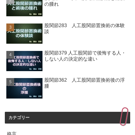
の腫れ
股関節283 人工股関節置換術の体験
談
股関節379 人工股関節で後悔する人・
しない人の決定的な違い
股関節362 人工股関節置換術後の浮
腫
カテゴリー
格言