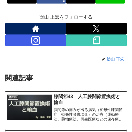
0
塗山 正宏をフォローする
塗山 正宏
関連記事
膝関節43 人工膝関節置換術と
膝関節
輸血
膝関節の痛みが出る病気（変形性膝関節
症、特発性膝骨壊死）の治療（運動療
法、薬物療法、再生医療などの保存療
法）、および手術（人工膝関節置換術、
最小侵襲手術、MIS）について整形外科