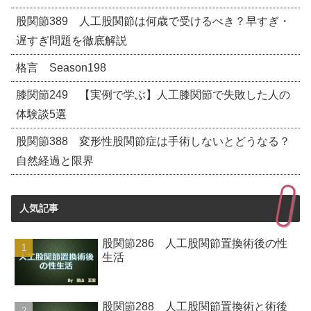
股関節389 人工股関節は何歳で受けるべき？早すぎ・
遅すぎ問題を徹底解説
格言 Season198
膝関節249 【実例で学ぶ】人工膝関節で失敗した人の
体験談5選
股関節388 変形性股関節症は手術しないとどうなる？
自然経過と限界
人気記事
股関節286 人工股関節置換術後の性
生活
股関節288 人工股関節置換術と術後