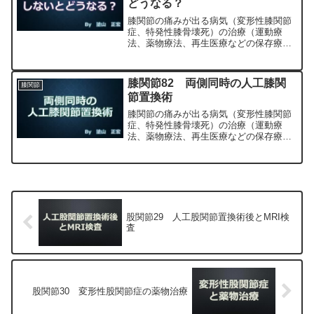
どうなる？
膝関節の痛みが出る病気（変形性膝関節
症、特発性膝骨壊死）の治療（運動療
法、薬物療法、再生医療などの保存療
法）、および手術（人工膝関節置換術、
最小侵襲手術、MIS）について整形外科
専門医（人工関節手術を専門）の塗山正
膝関節82 両側同時の人工膝関
膝関節
宏が色々と説明します。
節置換術
膝関節の痛みが出る病気（変形性膝関節
症、特発性膝骨壊死）の治療（運動療
法、薬物療法、再生医療などの保存療
法）、および手術（人工膝関節置換術、
最小侵襲手術、MIS）について整形外科
専門医（人工関節手術を専門）の塗山正
宏が色々と説明します。
股関節29 人工股関節置換術後とMRI検
査
股関節30 変形性股関節症の薬物治療