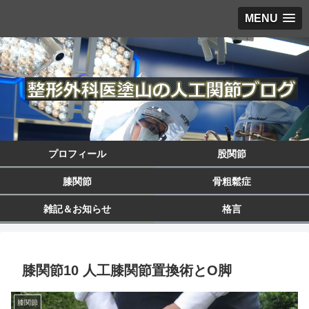
MENU
プロフィール
股関節
膝関節
骨粗鬆症
雑記＆お知らせ
格言
膝関節10 人工膝関節置換術とO脚
膝関節