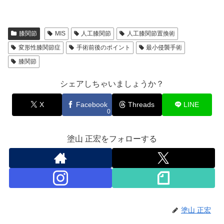
膝関節
MIS
人工膝関節
人工膝関節置換術
変形性膝関節症
手術前後のポイント
最小侵襲手術
膝関節
シェアしちゃいましょうか？
X
Facebook
Threads
LINE
0
塗山 正宏をフォローする
塗山 正宏