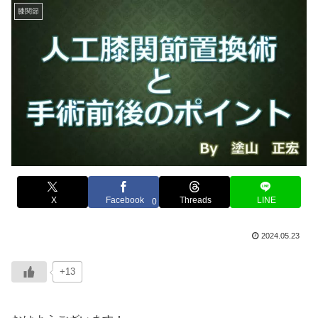
膝関節
X
Facebook
Threads
LINE
0
2024.05.23
+13