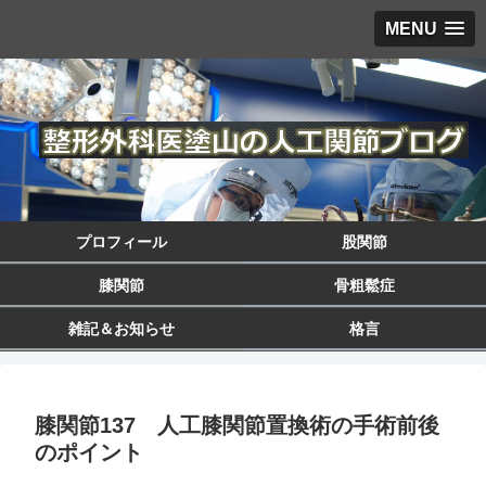
MENU
プロフィール
股関節
膝関節
骨粗鬆症
雑記＆お知らせ
格言
膝関節137 人工膝関節置換術の手術前後
のポイント