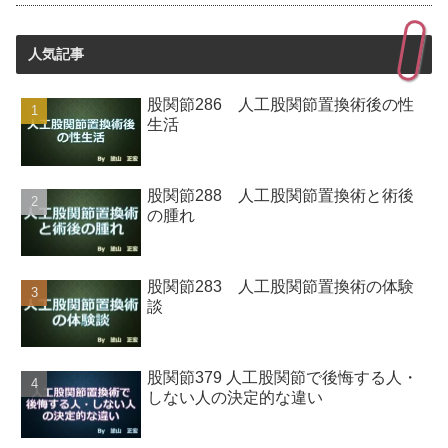
人気記事
股関節286 人工股関節置換術後の性
生活
股関節288 人工股関節置換術と術後
の腫れ
股関節283 人工股関節置換術の体験
談
股関節379 人工股関節で後悔する人・
しない人の決定的な違い