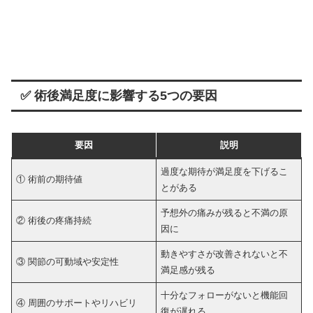
✅ 術後満足度に影響する5つの要因
要因
説明
過度な期待が満足度を下げるこ
① 術前の期待値
とがある
予想外の痛みが残ると不満の原
② 術後の疼痛持続
因に
動きやすさが改善されないと不
③ 関節の可動域や安定性
満足感が残る
十分なフォローがないと機能回
④ 周囲のサポートやリハビリ
復が遅れる