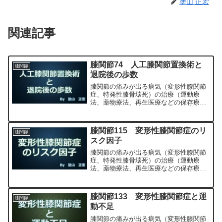
塗山 正宏
関連記事
膝関節74 人工膝関節置換術と
膝関節
退院後の歩数
膝関節の痛みが出る病気（変形性膝関節
症、特発性膝骨壊死）の治療（運動療
法、薬物療法、再生医療などの保存療
法）、および手術（人工膝関節置換術、
最小侵襲手術、MIS）について整形外科
専門医（人工関節手術を専門）の塗山正
膝関節115 変形性膝関節症のリ
膝関節
宏が色々と説明します。
スク因子
膝関節の痛みが出る病気（変形性膝関節
症、特発性膝骨壊死）の治療（運動療
法、薬物療法、再生医療などの保存療
法）、および手術（人工膝関節置換術、
最小侵襲手術、MIS）について整形外科
専門医（人工関節手術を専門）の塗山正
膝関節133 変形性膝関節症と運
膝関節
宏が色々と説明します。
動不足
膝関節の痛みが出る病気（変形性膝関節