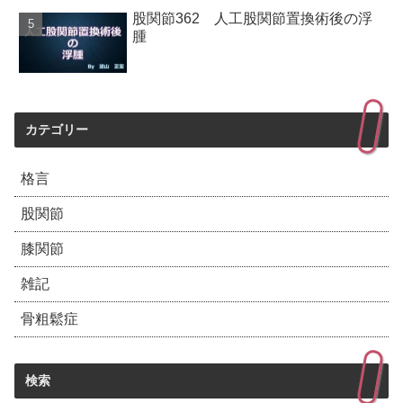
股関節362 人工股関節置換術後の浮
腫
カテゴリー
格言
股関節
膝関節
雑記
骨粗鬆症
検索