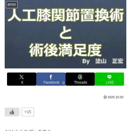
膝関節
X
Facebook
Threads
LINE
0
2025.10.02
+15