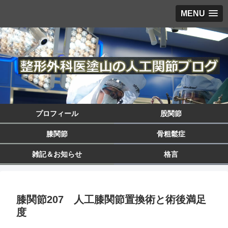
MENU
プロフィール
股関節
膝関節
骨粗鬆症
雑記＆お知らせ
格言
膝関節207 人工膝関節置換術と術後満足
度