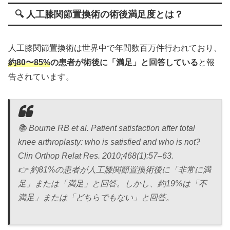
🔍 人工膝関節置換術の術後満足度とは？
人工膝関節置換術は世界中で年間数百万件行われており、
約80〜85%
の患者が術後に「満足」と回答している
と報
告されています。
📚
Bourne RB et al. Patient satisfaction after total
knee arthroplasty: who is satisfied and who is not?
Clin Orthop Relat Res. 2010;468(1):57–63.
👉 約81%の患者が人工膝関節置換術後に「非常に満
足」または「満足」と回答。しかし、約19%は「不
満足」または「どちらでもない」と回答。