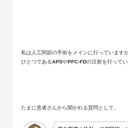
私は人工関節の手術をメインに行っています
ひとつである
APS
や
PFC-FD
の注射を行ってい
たまに患者さんから聞かれる質問として、