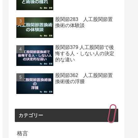
股関節283 人工股関節置
換術の体験談
股関節379 人工股関節で後
悔する人・しない人の決定
的な違い
股関節362 人工股関節置
換術後の浮腫
カテゴリー
格言