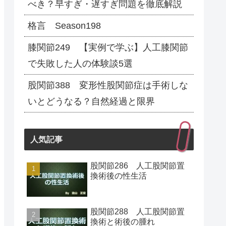
べき？早すぎ・遅すぎ問題を徹底解説
格言 Season198
膝関節249 【実例で学ぶ】人工膝関節
で失敗した人の体験談5選
股関節388 変形性股関節症は手術しな
いとどうなる？自然経過と限界
人気記事
股関節286 人工股関節置
換術後の性生活
股関節288 人工股関節置
換術と術後の腫れ