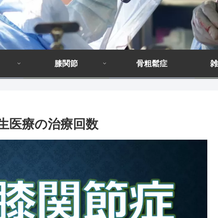
膝関節
骨粗鬆症
雑
再生医療の治療回数