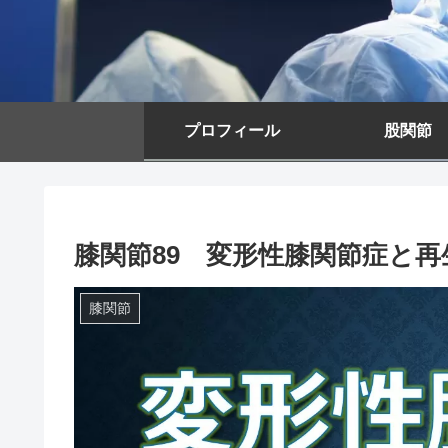
プロフィール
股関節
膝関節89 変形性膝関節症と
膝関節