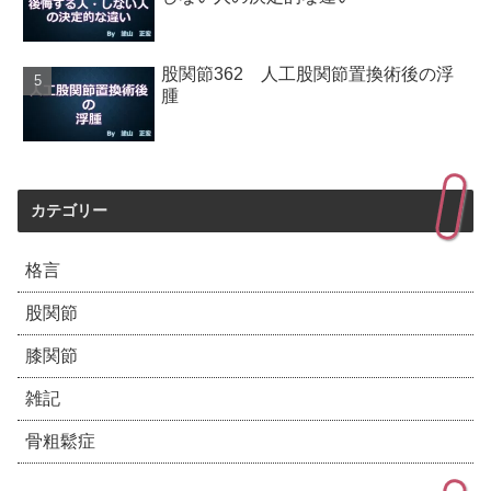
股関節362 人工股関節置換術後の浮
腫
カテゴリー
格言
股関節
膝関節
雑記
骨粗鬆症