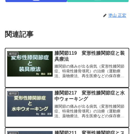
塗山 正宏
関連記事
膝関節119 変形性膝関節症と装
膝関節
具療法
膝関節の痛みが出る病気（変形性膝関節
症、特発性膝骨壊死）の治療（運動療
法、薬物療法、再生医療などの保存療
法）、および手術（人工膝関節置換術、
最小侵襲手術、MIS）について整形外科
専門医（人工関節手術を専門）の塗山正
膝関節217 変形性膝関節症と水
膝関節
宏が色々と説明します。
中ウォーキング
膝関節の痛みが出る病気（変形性膝関節
症、特発性膝骨壊死）の治療（運動療
法、薬物療法、再生医療などの保存療
法）、および手術（人工膝関節置換術、
最小侵襲手術、MIS）について整形外科
専門医（人工関節手術を専門）の塗山正
膝関節211 変形性膝関節症とス
膝関節