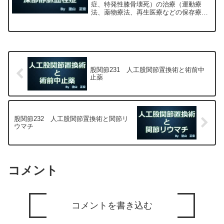
症、特発性膝骨壊死）の治療（運動療
法、薬物療法、再生医療などの保存療
法）、および手術（人工膝関節置換術、
最小侵襲手術、MIS）について整形外科
専門医（人工関節手術を専門）の塗山正
宏が色々と説明します。
股関節231 人工股関節置換術と術前中
止薬
股関節232 人工股関節置換術と関節リ
ウマチ
コメント
コメントを書き込む