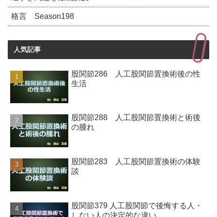
格言 Season198
人気記事
股関節286 人工股関節置換術後の性
生活
股関節288 人工股関節置換術と術後
の腫れ
股関節283 人工股関節置換術の体験
談
股関節379 人工股関節で後悔する人・
しない人の決定的な違い