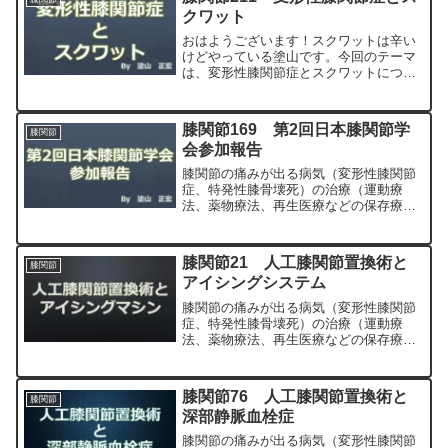
宏が色々と説明します。
クワット
おはようございます！スクワットは辛い
けどやっている塗山です。今回のテーマ
は、変形性膝関節症とスクワットについ
てです。塗山先生スクワット知ってます
か？としこさん立ったり座ったりです
か？変形性膝関節症とスクワット｜正し
膝関節169 第2回日本膝関節学
膝関節
い方法と注意点を紹介こんに...
会参加報告
膝関節の痛みが出る病気（変形性膝関節
症、特発性膝骨壊死）の治療（運動療
法、薬物療法、再生医療などの保存療
法）、および手術（人工膝関節置換術、
最小侵襲手術、MIS）について整形外科
専門医（人工関節手術を専門）の塗山正
膝関節21 人工膝関節置換術と
膝関節
宏が色々と説明します。
アイシングシステム
膝関節の痛みが出る病気（変形性膝関節
症、特発性膝骨壊死）の治療（運動療
法、薬物療法、再生医療などの保存療
法）、および手術（人工膝関節置換術、
最小侵襲手術、MIS）について整形外科
専門医（人工関節手術を専門）の塗山正
膝関節76 人工膝関節置換術と
膝関節
宏が色々と説明します。
深部静脈血栓症
膝関節の痛みが出る病気（変形性膝関節