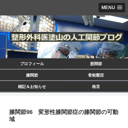
MENU
プロフィール
股関節
膝関節
骨粗鬆症
雑記＆お知らせ
格言
膝関節96 変形性膝関節症の膝関節の可動
域