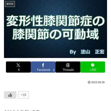
膝関節
X
Facebook
Threads
LINE
0
2023.09.28
+16