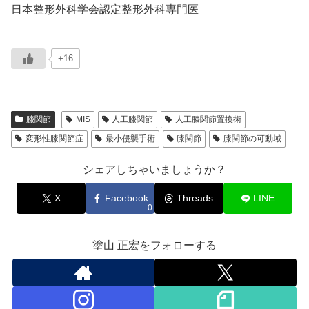
日本整形外科学会認定整形外科専門医
+16
膝関節
MIS
人工膝関節
人工膝関節置換術
変形性膝関節症
最小侵襲手術
膝関節
膝関節の可動域
シェアしちゃいましょうか？
X
Facebook
Threads
LINE
0
塗山 正宏をフォローする