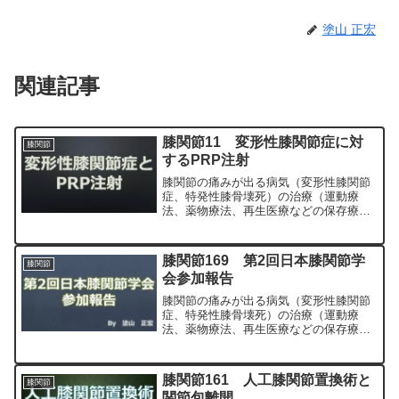
塗山 正宏
関連記事
膝関節11 変形性膝関節症に対
膝関節
するPRP注射
膝関節の痛みが出る病気（変形性膝関節
症、特発性膝骨壊死）の治療（運動療
法、薬物療法、再生医療などの保存療
法）、および手術（人工膝関節置換術、
最小侵襲手術、MIS）について整形外科
専門医（人工関節手術を専門）の塗山正
膝関節169 第2回日本膝関節学
膝関節
宏が色々と説明します
会参加報告
膝関節の痛みが出る病気（変形性膝関節
症、特発性膝骨壊死）の治療（運動療
法、薬物療法、再生医療などの保存療
法）、および手術（人工膝関節置換術、
最小侵襲手術、MIS）について整形外科
専門医（人工関節手術を専門）の塗山正
膝関節161 人工膝関節置換術と
膝関節
宏が色々と説明します。
関節包離開