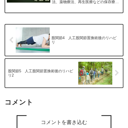
法、薬物療法、再生医療などの保存療
法）、および手術（人工膝関節置換術、
最小侵襲手術、MIS）について整形外科
専門医（人工関節手術を専門）の塗山正
宏が色々と説明します。
股関節4 人工股関節置換術後のリハビ
リ
股関節5 人工股関節置換術後のリハビ
リ2
コメント
コメントを書き込む