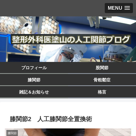
MENU
プロフィール
股関節
膝関節
骨粗鬆症
雑記＆お知らせ
格言
膝関節2 人工膝関節全置換術
膝関節