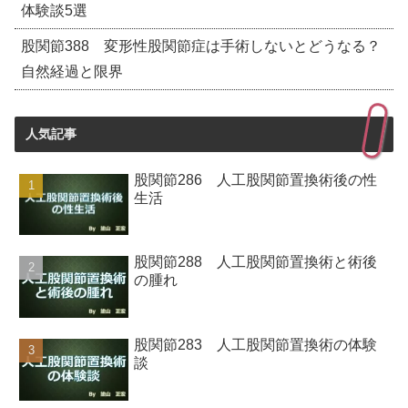
体験談5選
股関節388 変形性股関節症は手術しないとどうなる？
自然経過と限界
人気記事
股関節286 人工股関節置換術後の性
生活
股関節288 人工股関節置換術と術後
の腫れ
股関節283 人工股関節置換術の体験
談