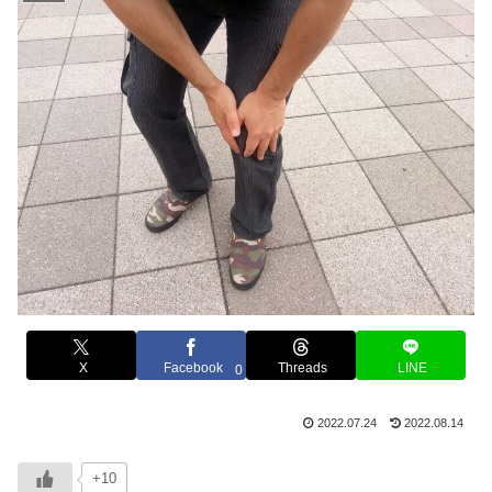
X
Facebook
Threads
LINE
0
2022.07.24
2022.08.14
+10