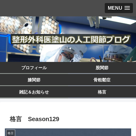
MENU
プロフィール
股関節
膝関節
骨粗鬆症
雑記＆お知らせ
格言
格言 Season129
格言