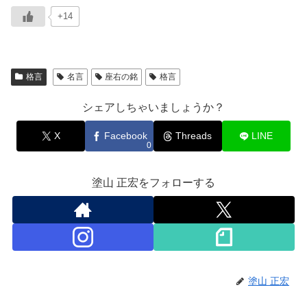
+14
格言
名言
座右の銘
格言
シェアしちゃいましょうか？
X
Facebook
Threads
LINE
0
塗山 正宏をフォローする
塗山 正宏