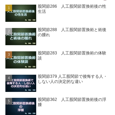
股関節286 人工股関節置換術後の性
生活
股関節288 人工股関節置換術と術後
の腫れ
股関節283 人工股関節置換術の体験
談
股関節379 人工股関節で後悔する人・
しない人の決定的な違い
股関節362 人工股関節置換術後の浮
腫