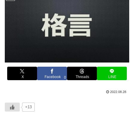
X
Facebook
Threads
LINE
0
2022.08.28
+13