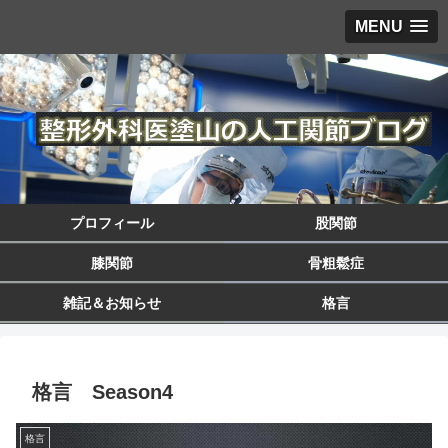
MENU
プロフィール
股関節
膝関節
骨粗鬆症
雑記＆お知らせ
格言
格言 Season4
格言