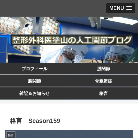
MENU
プロフィール
股関節
膝関節
骨粗鬆症
雑記＆お知らせ
格言
格言 Season159
格言