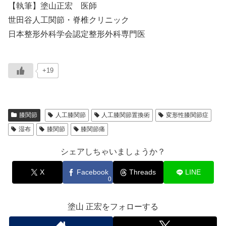
【執筆】塗山正宏 医師
世田谷人工関節・脊椎クリニック
日本整形外科学会認定整形外科専門医
+19
膝関節
人工膝関節
人工膝関節置換術
変形性膝関節症
湿布
膝関節
膝関節痛
シェアしちゃいましょうか？
X
Facebook
Threads
LINE
0
塗山 正宏をフォローする