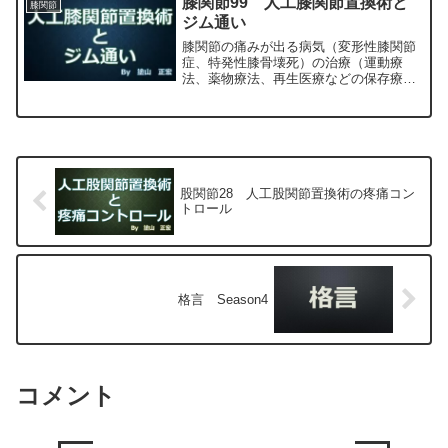
膝関節99 人工膝関節置換術と
膝関節
宏が色々と説明します。
ジム通い
膝関節の痛みが出る病気（変形性膝関節
症、特発性膝骨壊死）の治療（運動療
法、薬物療法、再生医療などの保存療
法）、および手術（人工膝関節置換術、
最小侵襲手術、MIS）について整形外科
専門医（人工関節手術を専門）の塗山正
宏が色々と説明します。
股関節28 人工股関節置換術の疼痛コン
トロール
格言 Season4
コメント