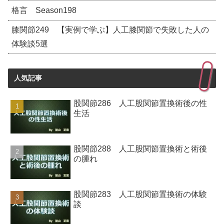
格言 Season198
膝関節249 【実例で学ぶ】人工膝関節で失敗した人の
体験談5選
人気記事
股関節286 人工股関節置換術後の性
生活
股関節288 人工股関節置換術と術後
の腫れ
股関節283 人工股関節置換術の体験
談