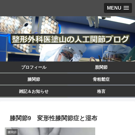
MENU
プロフィール
股関節
膝関節
骨粗鬆症
雑記＆お知らせ
格言
膝関節9 変形性膝関節症と湿布
膝関節