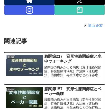
塗山 正宏
関連記事
膝関節217 変形性膝関節症と水
膝関節
中ウォーキング
膝関節の痛みが出る病気（変形性膝関節
症、特発性膝骨壊死）の治療（運動療
法、薬物療法、再生医療などの保存療
法）、および手術（人工膝関節置換術、
最小侵襲手術、MIS）について整形外科
専門医（人工関節手術を専門）の塗山正
膝関節157 変形性膝関節症とベ
膝関節
宏が色々と説明します。
ーカー嚢腫
膝関節の痛みが出る病気（変形性膝関節
症、特発性膝骨壊死）の治療（運動療
法、薬物療法、再生医療などの保存療