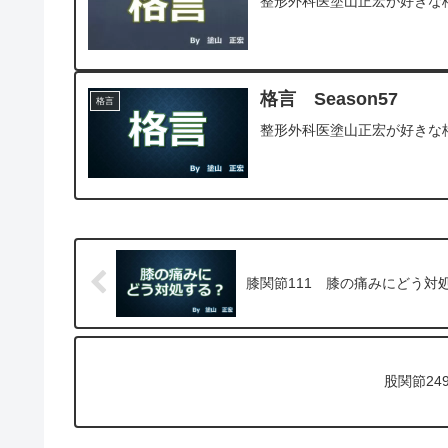
整形外科医塗山正宏が好きな
格言 Season57
格言
整形外科医塗山正宏が好きな
膝関節111 膝の痛みにどう対
股関節2