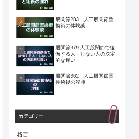
股関節283 人工股関節置
換術の体験談
股関節379 人工股関節で後
悔する人・しない人の決定
的な違い
股関節362 人工股関節置
換術後の浮腫
カテゴリー
格言