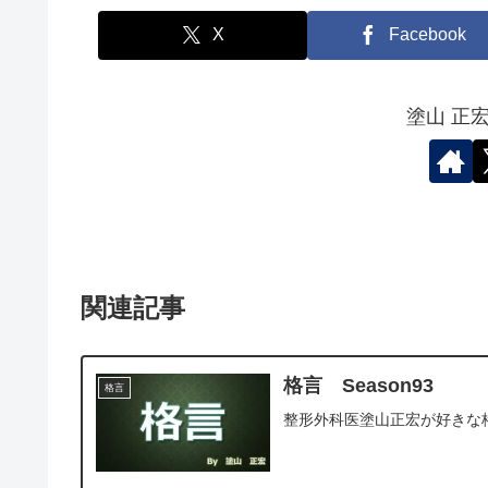
X
Facebook
塗山 正
関連記事
格言 Season93
格言
整形外科医塗山正宏が好きな