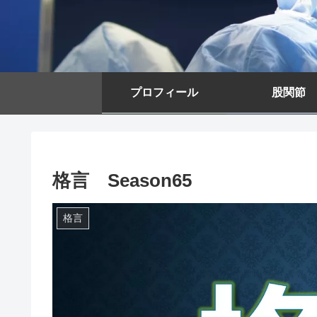
プロフィール
股関節
格言 Season65
格言