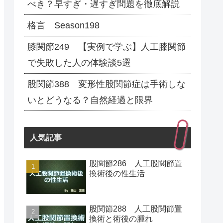
べき？早すぎ・遅すぎ問題を徹底解説
格言 Season198
膝関節249 【実例で学ぶ】人工膝関節
で失敗した人の体験談5選
股関節388 変形性股関節症は手術しな
いとどうなる？自然経過と限界
人気記事
股関節286 人工股関節置
換術後の性生活
股関節288 人工股関節置
換術と術後の腫れ