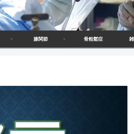
膝関節
骨粗鬆症
雑