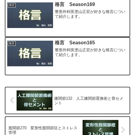
格言 Season169
格言
整形外科医塗山正宏が好きな格言につい
て紹介します。
格言 Season165
格言
整形外科医塗山正宏が好きな格言につい
て紹介します。
膝関節132 人工膝関節置換術と骨セメ
ント
股関節270 変形性股関節症とストレス
管理