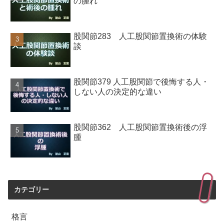
の腫れ
股関節283 人工股関節置換術の体験
談
股関節379 人工股関節で後悔する人・
しない人の決定的な違い
股関節362 人工股関節置換術後の浮
腫
カテゴリー
格言