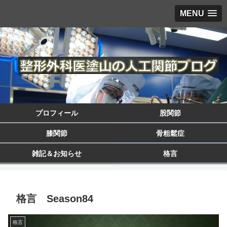
MENU
プロフィール
股関節
膝関節
骨粗鬆症
雑記＆お知らせ
格言
格言 Season84
格言