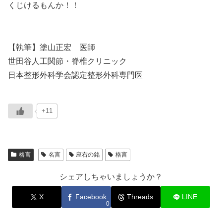
くじけるもんか！！
【執筆】塗山正宏 医師
世田谷人工関節・脊椎クリニック
日本整形外科学会認定整形外科専門医
+11
格言
名言
座右の銘
格言
シェアしちゃいましょうか？
X
Facebook
Threads
LINE
0