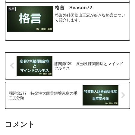
格言 Season72
格言
整形外科医塗山正宏が好きな格言につい
て紹介します。
膝関節139 変形性膝関節症とマインド
フルネス
股関節277 特発性大腿骨頭壊死症の重
症度分類
コメント