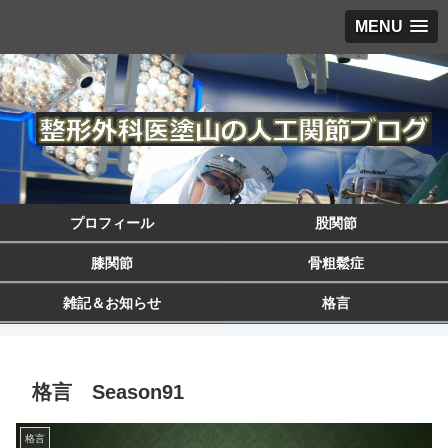
MENU
プロフィール
股関節
膝関節
骨粗鬆症
雑記＆お知らせ
格言
格言 Season91
格言