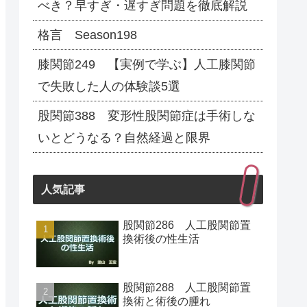
べき？早すぎ・遅すぎ問題を徹底解説
格言 Season198
膝関節249 【実例で学ぶ】人工膝関節
で失敗した人の体験談5選
股関節388 変形性股関節症は手術しな
いとどうなる？自然経過と限界
人気記事
股関節286 人工股関節置
換術後の性生活
股関節288 人工股関節置
換術と術後の腫れ