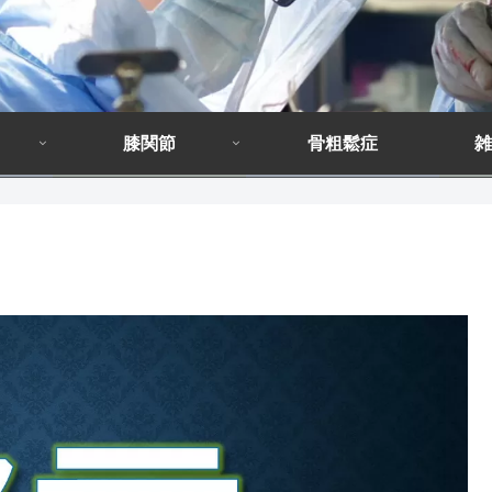
膝関節
骨粗鬆症
雑