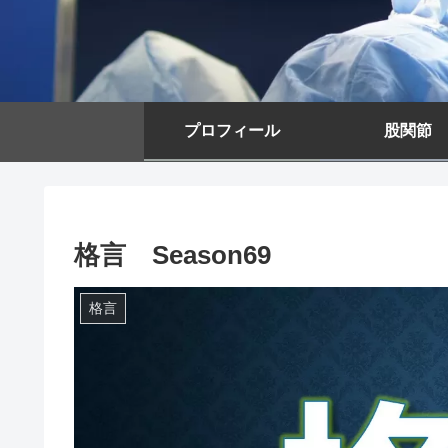
プロフィール
股関節
格言 Season69
格言