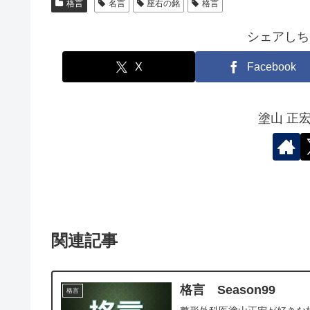
格言
名言
座右の銘
格言
シェアしち
X
Facebook
塗山 正
関連記事
格言 Season99
格言