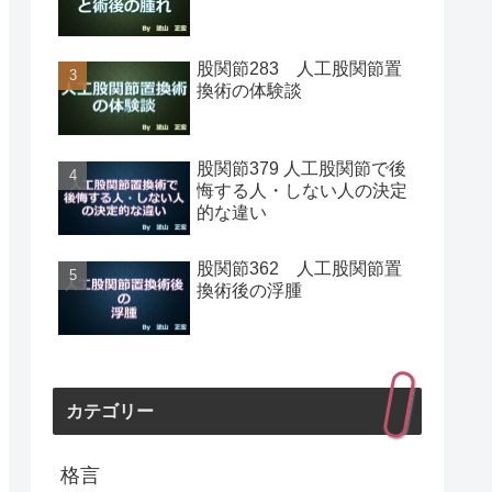
股関節283 人工股関節置
換術の体験談
股関節379 人工股関節で後
悔する人・しない人の決定
的な違い
股関節362 人工股関節置
換術後の浮腫
カテゴリー
格言