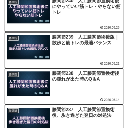
膝関節240 人工膝関節置換術後
膝関節
にやっていい筋トレ・やらない筋
トレ
2026.05.28
膝関節239 人工膝関節術後版｜
膝関節
散歩と筋トレの最適バランス
2026.05.21
膝関節238 人工膝関節置換術後
膝関節
の腫れが出た時のQ＆A
2026.05.14
膝関節237 人工膝関節置換術
膝関節
後、歩き過ぎた翌日の対処法