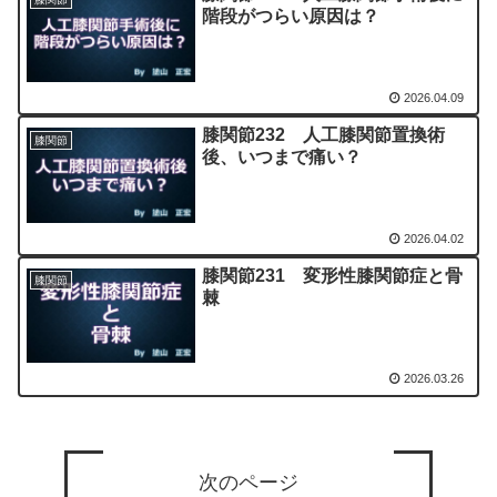
階段がつらい原因は？
2026.04.09
膝関節232 人工膝関節置換術
膝関節
後、いつまで痛い？
2026.04.02
膝関節231 変形性膝関節症と骨
膝関節
棘
2026.03.26
次のページ