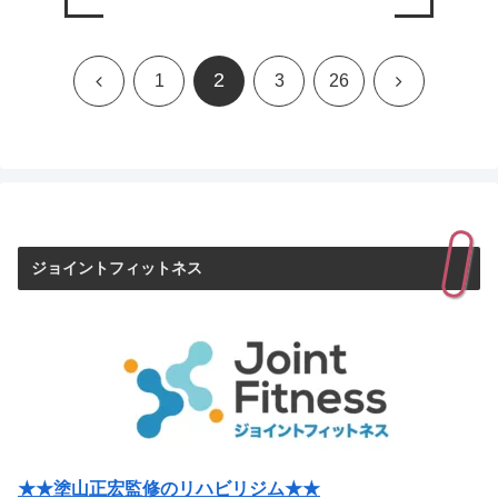
2
前
次
1
3
26
へ
へ
ジョイントフィットネス
★★塗山正宏監修のリハビリジム★★