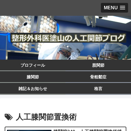
MENU
プロフィール
股関節
膝関節
骨粗鬆症
雑記＆お知らせ
格言
人工膝関節置換術