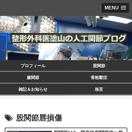
MENU
プロフィール
股関節
膝関節
骨粗鬆症
雑記＆お知らせ
格言
股関節唇損傷