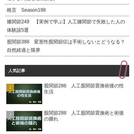
格言 Season198
膝関節249 【実例で学ぶ】人工膝関節で失敗した人の
体験談5選
股関節388 変形性股関節症は手術しないとどうなる？
自然経過と限界
人気記事
股関節286 人工股関節置換術後の性
生活
股関節288 人工股関節置換術と術後
の腫れ