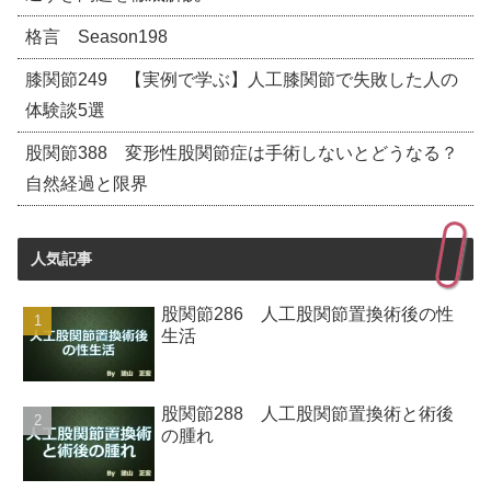
格言 Season198
膝関節249 【実例で学ぶ】人工膝関節で失敗した人の
体験談5選
股関節388 変形性股関節症は手術しないとどうなる？
自然経過と限界
人気記事
股関節286 人工股関節置換術後の性
生活
股関節288 人工股関節置換術と術後
の腫れ