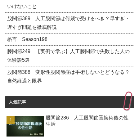
いけないこと
股関節389 人工股関節は何歳で受けるべき？早すぎ・
遅すぎ問題を徹底解説
格言 Season198
膝関節249 【実例で学ぶ】人工膝関節で失敗した人の
体験談5選
股関節388 変形性股関節症は手術しないとどうなる？
自然経過と限界
人気記事
股関節286 人工股関節置換術後の性
生活