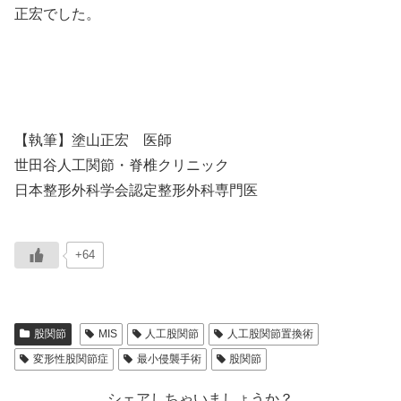
正宏でした。
【執筆】塗山正宏 医師
世田谷人工関節・脊椎クリニック
日本整形外科学会認定整形外科専門医
+64
股関節
MIS
人工股関節
人工股関節置換術
変形性股関節症
最小侵襲手術
股関節
シェアしちゃいましょうか？