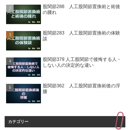
股関節288 人工股関節置換術と術後
の腫れ
股関節283 人工股関節置換術の体験
談
股関節379 人工股関節で後悔する人・
しない人の決定的な違い
股関節362 人工股関節置換術後の浮
腫
カテゴリー