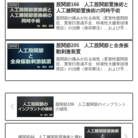
科専門医（人工関節手術を専門）の塗山
股関節166 人工股関節置換術と
股関節
正宏が色々と説明します。
人工膝関節置換術の同時手術
股関節の痛みが出る病気（変形性股関節
症、寛骨臼形成不全、特発性大腿骨頭壊
死症）の治療（保存療法）、および手術
（人工股関節置換術、最小侵襲手術、
MIS、前方アプローチ）について整形外
科専門医（人工関節手術を専門）の塗山
股関節205 人工股関節と全身振
股関節
正宏が色々と説明します。
動刺激装置
股関節の痛みが出る病気（変形性股関節
症、寛骨臼形成不全、特発性大腿骨頭壊
死症）の治療（保存療法）、および手術
（人工股関節置換術、最小侵襲手術、
MIS、前方アプローチ）について整形外
科専門医（人工関節手術を専門）の塗山
正宏が色々と説明します。
股関節109 人工股関節のインプラント
の値段
膝関節44 人工膝関節置換術と腫れ