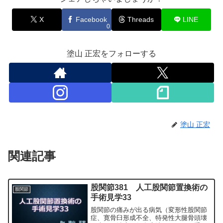
X
Facebook
Threads
LINE
0
塗山 正宏をフォローする
塗山 正宏
関連記事
股関節381 人工股関節置換術の
股関節
手術見学33
股関節の痛みが出る病気（変形性股関節
症、寛骨臼形成不全、特発性大腿骨頭壊