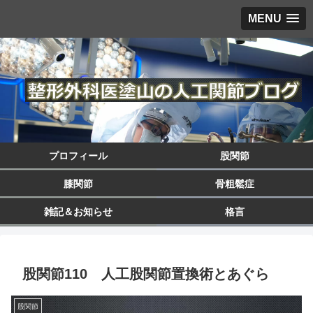
MENU
プロフィール
股関節
膝関節
骨粗鬆症
雑記＆お知らせ
格言
股関節110 人工股関節置換術とあぐら
股関節