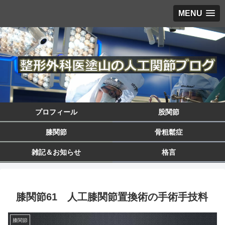
MENU
プロフィール
股関節
膝関節
骨粗鬆症
雑記＆お知らせ
格言
膝関節61 人工膝関節置換術の手術手技料
膝関節