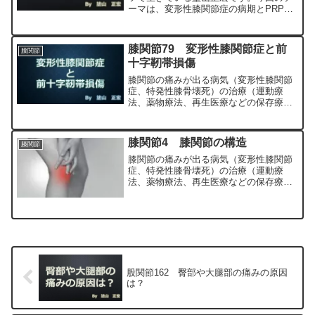
ーマは、変形性膝関節症の病期とPRP注
射についてです。変形性膝関節症には病
期分類というものがありますが、変形性
膝関節症は変形の進行度合いにより５段
膝関節79 変形性膝関節症と前
膝関節
階で分類されています。...
十字靭帯損傷
膝関節の痛みが出る病気（変形性膝関節
症、特発性膝骨壊死）の治療（運動療
法、薬物療法、再生医療などの保存療
法）、および手術（人工膝関節置換術、
最小侵襲手術、MIS）について整形外科
専門医（人工関節手術を専門）の塗山正
膝関節4 膝関節の構造
膝関節
宏が色々と説明します。
膝関節の痛みが出る病気（変形性膝関節
症、特発性膝骨壊死）の治療（運動療
法、薬物療法、再生医療などの保存療
法）、および手術（人工膝関節置換術、
最小侵襲手術、MIS）について整形外科
専門医（人工関節手術を専門）の塗山正
宏が色々と説明します。
股関節162 臀部や大腿部の痛みの原因
は？