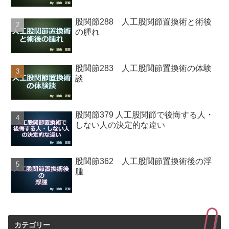
股関節288 人工股関節置換術と術後
の腫れ
股関節283 人工股関節置換術の体験
談
股関節379 人工股関節で後悔する人・
しない人の決定的な違い
股関節362 人工股関節置換術後の浮
腫
カテゴリー