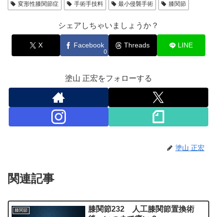
変形性膝関節症
手術手技料
最小侵襲手術
膝関節
シェアしちゃいましょうか？
X
Facebook
Threads
LINE
0
塗山 正宏をフォローする
塗山 正宏
関連記事
膝関節232 人工膝関節置換術
膝関節