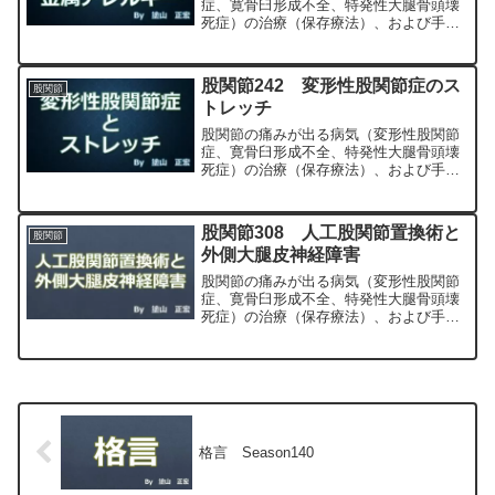
症、寛骨臼形成不全、特発性大腿骨頭壊
死症）の治療（保存療法）、および手術
（人工股関節置換術、最小侵襲手術、
MIS、前方アプローチ）について整形外
科専門医（人工関節手術を専門）の塗山
股関節242 変形性股関節症のス
股関節
正宏が色々と説明します。
トレッチ
股関節の痛みが出る病気（変形性股関節
症、寛骨臼形成不全、特発性大腿骨頭壊
死症）の治療（保存療法）、および手術
（人工股関節置換術、最小侵襲手術、
MIS、前方アプローチ）について整形外
科専門医（人工関節手術を専門）の塗山
股関節308 人工股関節置換術と
股関節
正宏が色々と説明します。
外側大腿皮神経障害
股関節の痛みが出る病気（変形性股関節
症、寛骨臼形成不全、特発性大腿骨頭壊
死症）の治療（保存療法）、および手術
（人工股関節置換術、最小侵襲手術、
MIS、前方アプローチ）について整形外
科専門医（人工関節手術を専門）の塗山
正宏が色々と説明します。
格言 Season140