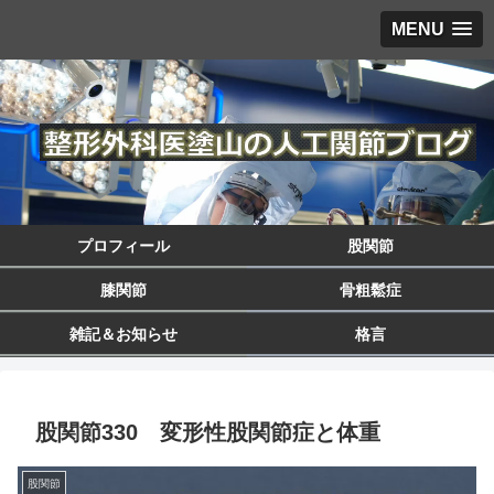
MENU
プロフィール
股関節
膝関節
骨粗鬆症
雑記＆お知らせ
格言
股関節330 変形性股関節症と体重
股関節