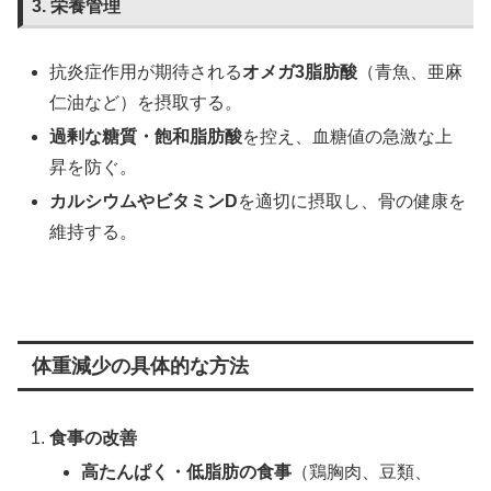
3. 栄養管理
抗炎症作用が期待される
オメガ3脂肪酸
（青魚、亜麻
仁油など）を摂取する。
過剰な糖質・飽和脂肪酸
を控え、血糖値の急激な上
昇を防ぐ。
カルシウムやビタミンD
を適切に摂取し、骨の健康を
維持する。
体重減少の具体的な方法
食事の改善
高たんぱく・低脂肪の食事
（鶏胸肉、豆類、