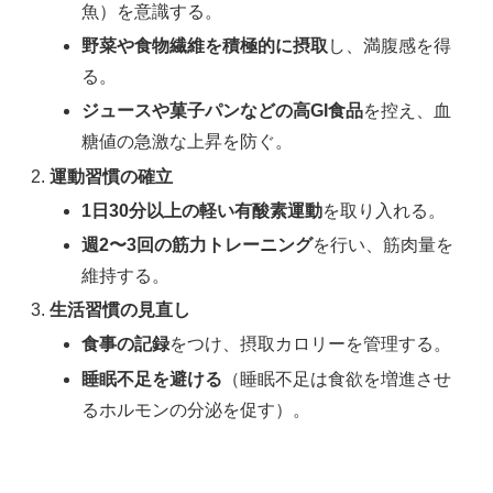
魚）を意識する。
野菜や食物繊維を積極的に摂取
し、満腹感を得
る。
ジュースや菓子パンなどの高GI食品
を控え、血
糖値の急激な上昇を防ぐ。
運動習慣の確立
1日30分以上の軽い有酸素運動
を取り入れる。
週2〜3回の筋力トレーニング
を行い、筋肉量を
維持する。
生活習慣の見直し
食事の記録
をつけ、摂取カロリーを管理する。
睡眠不足を避ける
（睡眠不足は食欲を増進させ
るホルモンの分泌を促す）。