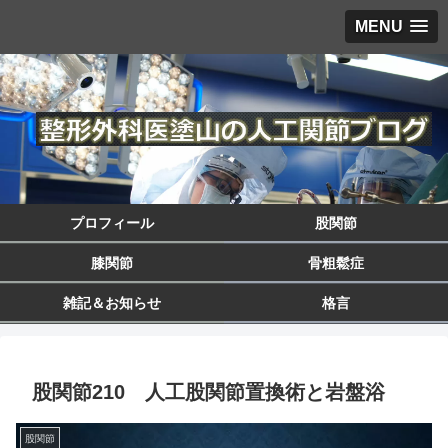
MENU
プロフィール
股関節
膝関節
骨粗鬆症
雑記＆お知らせ
格言
股関節210 人工股関節置換術と岩盤浴
股関節