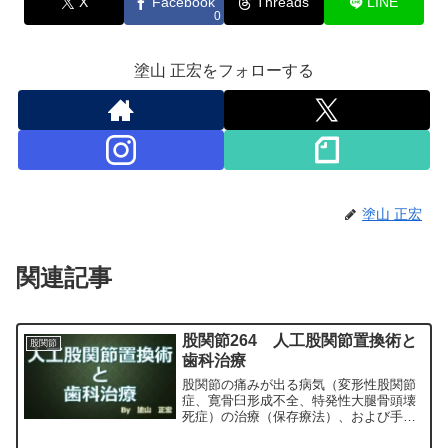
X
Facebook
Threads
LINE
0
塗山 正宏をフォローする
塗山 正宏
関連記事
股関節264 人工股関節置換術と
股関節
歯科治療
股関節の痛みが出る病気（変形性股関節
症、寛骨臼形成不全、特発性大腿骨頭壊
死症）の治療（保存療法）、および手術
（人工股関節置換術、最小侵襲手術、