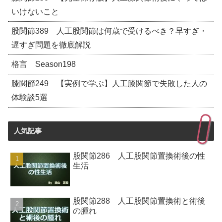
いけないこと
股関節389 人工股関節は何歳で受けるべき？早すぎ・
遅すぎ問題を徹底解説
格言 Season198
膝関節249 【実例で学ぶ】人工膝関節で失敗した人の
体験談5選
人気記事
股関節286 人工股関節置換術後の性
生活
股関節288 人工股関節置換術と術後
の腫れ