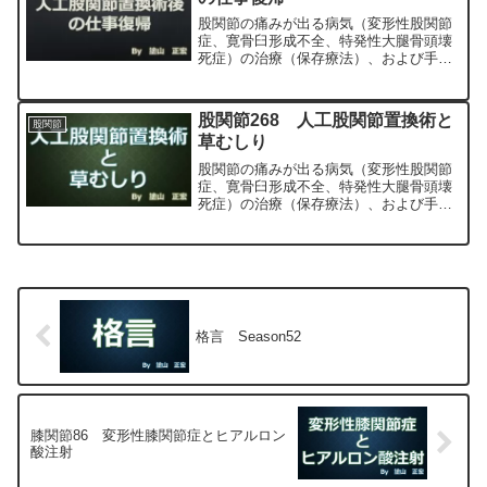
股関節の痛みが出る病気（変形性股関節
症、寛骨臼形成不全、特発性大腿骨頭壊
死症）の治療（保存療法）、および手術
（人工股関節置換術、最小侵襲手術、
MIS、前方アプローチ）について整形外
科専門医（人工関節手術を専門）の塗山
股関節268 人工股関節置換術と
股関節
正宏が色々と説明します。
草むしり
股関節の痛みが出る病気（変形性股関節
症、寛骨臼形成不全、特発性大腿骨頭壊
死症）の治療（保存療法）、および手術
（人工股関節置換術、最小侵襲手術、
MIS、前方アプローチ）について整形外
科専門医（人工関節手術を専門）の塗山
正宏が色々と説明します。
格言 Season52
膝関節86 変形性膝関節症とヒアルロン
酸注射