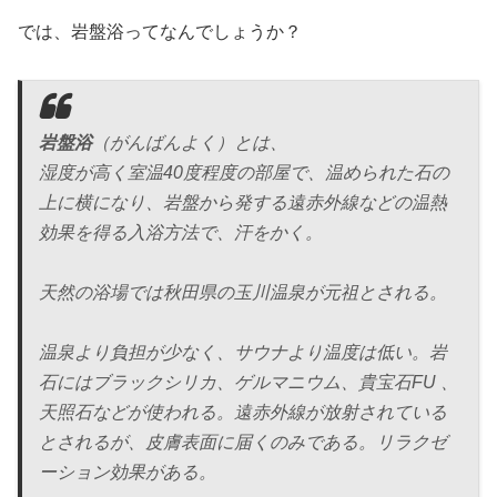
では、岩盤浴ってなんでしょうか？
岩盤浴
（がんばんよく）とは、
湿度が高く室温40度程度の部屋で、温められた石の
上に横になり、岩盤から発する遠赤外線などの温熱
効果を得る入浴方法で、汗をかく。
天然の浴場では秋田県の玉川温泉が元祖とされる。
温泉より負担が少なく、サウナより温度は低い。岩
石にはブラックシリカ、ゲルマニウム、貴宝石FU 、
天照石などが使われる。遠赤外線が放射されている
とされるが、皮膚表面に届くのみである。リラクゼ
ーション効果がある。