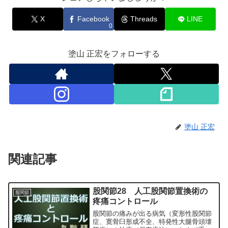
X
Facebook
Threads
LINE
0
塗山 正宏をフォローする
塗山 正宏
関連記事
股関節28 人工股関節置換術の
股関節
疼痛コントロール
股関節の痛みが出る病気（変形性股関節
症、寛骨臼形成不全、特発性大腿骨頭壊