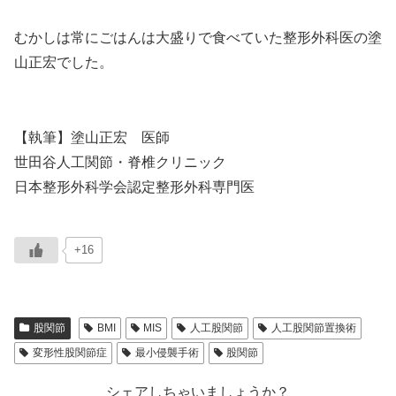
むかしは常にごはんは大盛りで食べていた整形外科医の塗
山正宏でした。
【執筆】塗山正宏 医師
世田谷人工関節・脊椎クリニック
日本整形外科学会認定整形外科専門医
+16
股関節
BMI
MIS
人工股関節
人工股関節置換術
変形性股関節症
最小侵襲手術
股関節
シェアしちゃいましょうか？