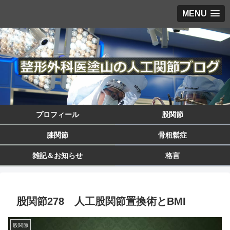
MENU
プロフィール
股関節
膝関節
骨粗鬆症
雑記＆お知らせ
格言
股関節278 人工股関節置換術とBMI
股関節