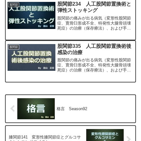
科専門医（人工関節手術を専門）の塗山
股関節234 人工股関節置換術と
股関節
正宏が色々と説明します。
弾性ストッキング
股関節の痛みが出る病気（変形性股関節
症、寛骨臼形成不全、特発性大腿骨頭壊
死症）の治療（保存療法）、および手術
（人工股関節置換術、最小侵襲手術、
MIS、前方アプローチ）について整形外
科専門医（人工関節手術を専門）の塗山
股関節335 人工股関節置換術後
股関節
正宏が色々と説明します。
感染の治療
股関節の痛みが出る病気（変形性股関節
症、寛骨臼形成不全、特発性大腿骨頭壊
死症）の治療（保存療法）、および手術
（人工股関節置換術、最小侵襲手術、
MIS、前方アプローチ）について整形外
科専門医（人工関節手術を専門）の塗山
正宏が色々と説明します。
格言 Season92
膝関節141 変形性膝関節症とグルコサ