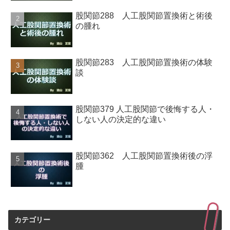
股関節288 人工股関節置換術と術後
の腫れ
股関節283 人工股関節置換術の体験
談
股関節379 人工股関節で後悔する人・
しない人の決定的な違い
股関節362 人工股関節置換術後の浮
腫
カテゴリー