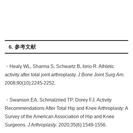
6. 参考文献
・Healy WL, Sharma S, Schwartz B, Iorio R. Athletic
activity after total joint arthroplasty.
J Bone Joint Surg Am
.
2008;90(10):2245-2252.
・Swanson EA, Schmalzried TP, Dorey FJ. Activity
Recommendations After Total Hip and Knee Arthroplasty: A
Survey of the American Association of Hip and Knee
Surgeons.
J Arthroplasty
. 2020;35(6):1549-1556.