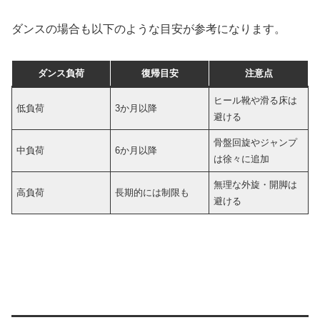
ダンスの場合も以下のような目安が参考になります。
ダンス負荷
復帰目安
注意点
ヒール靴や滑る床は
低負荷
3か月以降
避ける
骨盤回旋やジャンプ
中負荷
6か月以降
は徐々に追加
無理な外旋・開脚は
高負荷
長期的には制限も
避ける