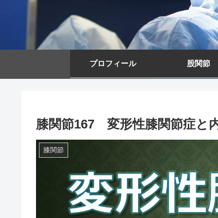
プロフィール
股関節
膝関節167 変形性膝関節症と
膝関節