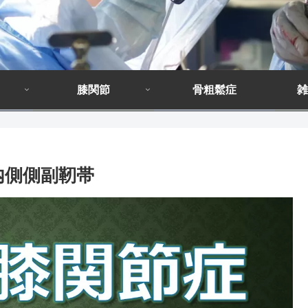
膝関節
骨粗鬆症
雑
内側側副靭帯