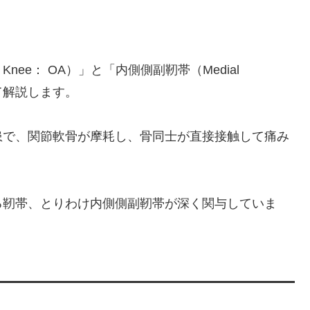
。
the Knee： OA）」と「内側側副靭帯（Medial
ついて解説します。
患で、関節軟骨が摩耗し、骨同士が直接接触して痛み
る靭帯、とりわけ内側側副靭帯が深く関与していま