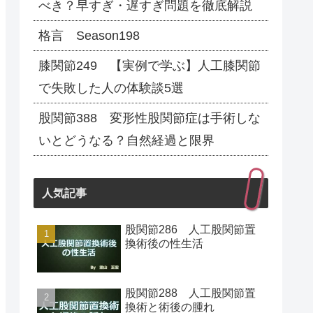
べき？早すぎ・遅すぎ問題を徹底解説
格言 Season198
膝関節249 【実例で学ぶ】人工膝関節
で失敗した人の体験談5選
股関節388 変形性股関節症は手術しな
いとどうなる？自然経過と限界
人気記事
股関節286 人工股関節置
換術後の性生活
股関節288 人工股関節置
換術と術後の腫れ