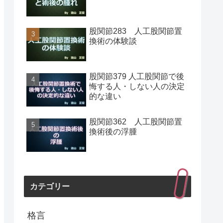
股関節283 人工股関節置
換術の体験談
股関節379 人工股関節で後
悔する人・しない人の決定
的な違い
股関節362 人工股関節置
換術後の浮腫
カテゴリー
格言